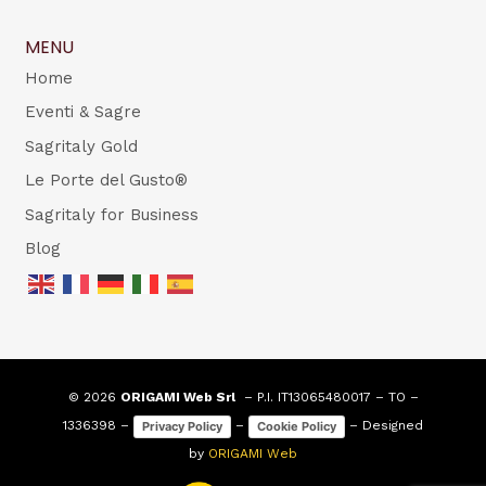
MENU
Home
Eventi & Sagre
Sagritaly Gold
Le Porte del Gusto®
Sagritaly for Business
Blog
© 2026
ORIGAMI Web Srl
– P.I. IT13065480017 – TO –
1336398 –
–
– Designed
Privacy Policy
Cookie Policy
by
ORIGAMI Web