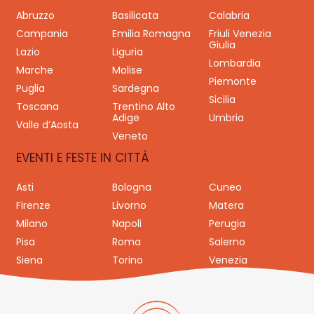
Abruzzo
Basilicata
Calabria
Campania
Emilia Romagna
Friuli Venezia
Giulia
Lazio
Liguria
Lombardia
Marche
Molise
Piemonte
Puglia
Sardegna
Sicilia
Toscana
Trentino Alto
Adige
Umbria
Valle d’Aosta
Veneto
EVENTI E FESTE IN CITTÀ
Asti
Bologna
Cuneo
Firenze
Livorno
Matera
Milano
Napoli
Perugia
Pisa
Roma
Salerno
Siena
Torino
Venezia