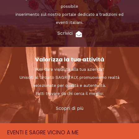
possibile
inserimento sul nostro portale dedicato a tradizioni ed
eventi italiani.
Scrivici
Valorizza la tua attività
Vuoi dare visibilità alla tua azienda?
Unisciti al circuito SAGRITALY, promuoviamo realtà
selezionate per qualità e autenticità.
Fatti trovare da chi cerca il meglio!
Scopri di più
EVENTI E SAGRE VICINO A ME