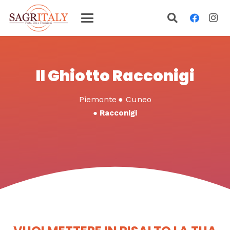
Il Ghiotto Racconigi
Piemonte
●
Cuneo
●
Racconigi