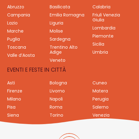
Abruzzo
Basilicata
Calabria
Campania
Emilia Romagna
Friuli Venezia
Giulia
Lazio
Liguria
Lombardia
Marche
Molise
Piemonte
Puglia
Sardegna
Sicilia
Toscana
Trentino Alto
Adige
Umbria
Valle d’Aosta
Veneto
EVENTI E FESTE IN CITTÀ
Asti
Bologna
Cuneo
Firenze
Livorno
Matera
Milano
Napoli
Perugia
Pisa
Roma
Salerno
Siena
Torino
Venezia