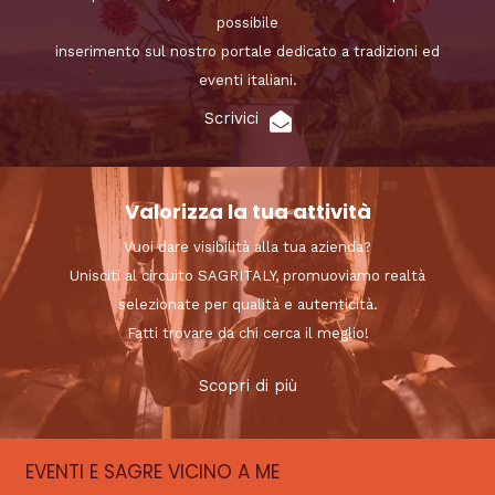
possibile
inserimento sul nostro portale dedicato a tradizioni ed
eventi italiani.
Scrivici
Valorizza la tua attività
Vuoi dare visibilità alla tua azienda?
Unisciti al circuito SAGRITALY, promuoviamo realtà
selezionate per qualità e autenticità.
Fatti trovare da chi cerca il meglio!
Scopri di più
EVENTI E SAGRE VICINO A ME