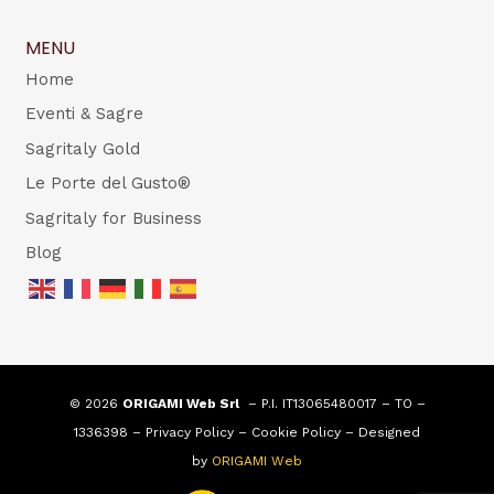
MENU
Home
Eventi & Sagre
Sagritaly Gold
Le Porte del Gusto®
Sagritaly for Business
Blog
© 2026
ORIGAMI Web Srl
– P.I. IT13065480017 – TO –
1336398 –
Privacy Policy
–
Cookie Policy
– Designed
by
ORIGAMI Web