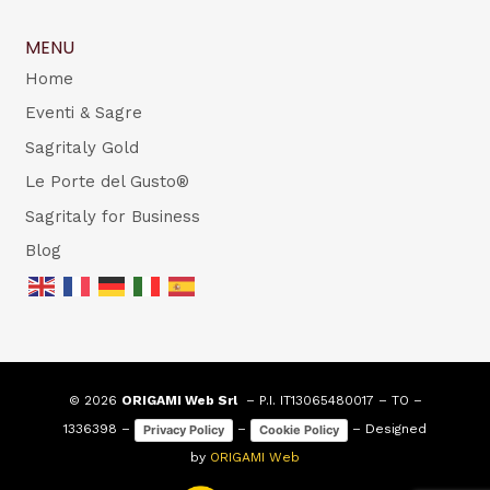
MENU
Home
Eventi & Sagre
Sagritaly Gold
Le Porte del Gusto®
Sagritaly for Business
Blog
© 2026
ORIGAMI Web Srl
– P.I. IT13065480017 – TO –
1336398 –
–
– Designed
Privacy Policy
Cookie Policy
by
ORIGAMI Web