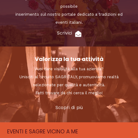
possibile
inserimento sul nostro portale dedicato a tradizioni ed
eventi italiani.
Scrivici
Valorizza la tua attività
Vuoi dare visibilità alla tua azienda?
Unisciti al circuito SAGRITALY, promuoviamo realtà
selezionate per qualità e autenticità.
Fatti trovare da chi cerca il meglio!
Scopri di più
EVENTI E SAGRE VICINO A ME