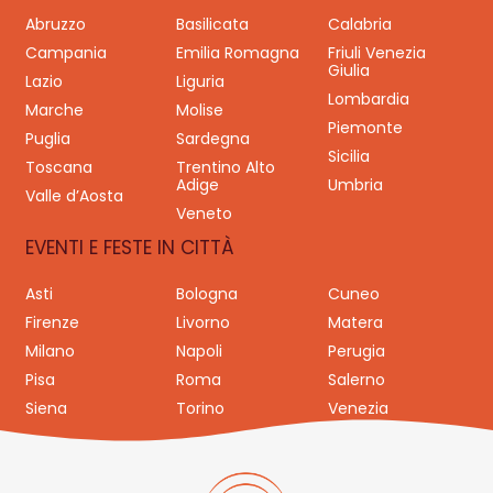
Abruzzo
Basilicata
Calabria
Campania
Emilia Romagna
Friuli Venezia
Giulia
Lazio
Liguria
Lombardia
Marche
Molise
Piemonte
Puglia
Sardegna
Sicilia
Toscana
Trentino Alto
Adige
Umbria
Valle d’Aosta
Veneto
EVENTI E FESTE IN CITTÀ
Asti
Bologna
Cuneo
Firenze
Livorno
Matera
Milano
Napoli
Perugia
Pisa
Roma
Salerno
Siena
Torino
Venezia