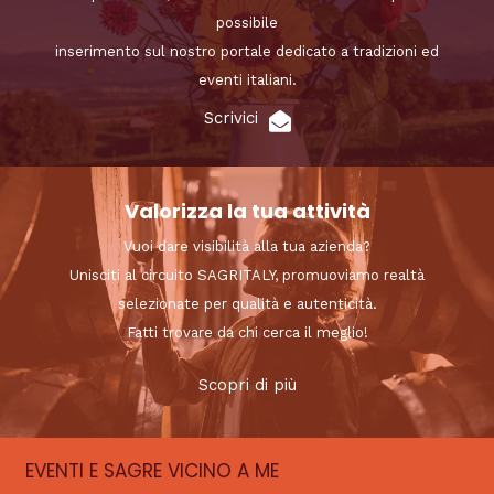
possibile
inserimento sul nostro portale dedicato a tradizioni ed
eventi italiani.
Scrivici
Valorizza la tua attività
Vuoi dare visibilità alla tua azienda?
Unisciti al circuito SAGRITALY, promuoviamo realtà
selezionate per qualità e autenticità.
Fatti trovare da chi cerca il meglio!
Scopri di più
EVENTI E SAGRE VICINO A ME