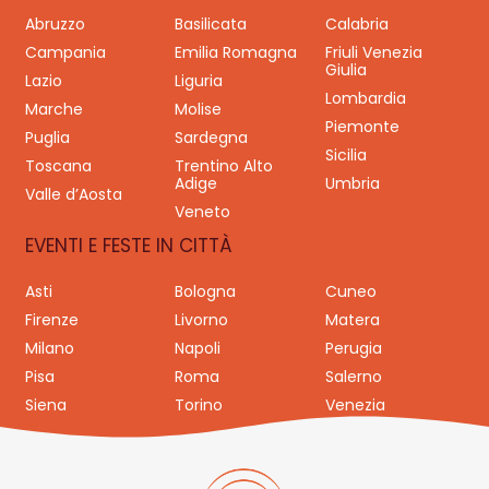
Abruzzo
Basilicata
Calabria
Campania
Emilia Romagna
Friuli Venezia
Giulia
Lazio
Liguria
Lombardia
Marche
Molise
Piemonte
Puglia
Sardegna
Sicilia
Toscana
Trentino Alto
Adige
Umbria
Valle d’Aosta
Veneto
EVENTI E FESTE IN CITTÀ
Asti
Bologna
Cuneo
Firenze
Livorno
Matera
Milano
Napoli
Perugia
Pisa
Roma
Salerno
Siena
Torino
Venezia