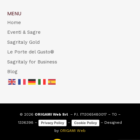
MENU
Home
Eventi & Sagre
Sagritaly Gold
Le Porte del Gusto®
Sagritaly for Business
Blog
© 2026
ORIGAMI Web Srl
– P.I. IT13065480017 – TO –
1336398 –
–
– Designed
Privacy Policy
Cookie Policy
by
ORIGAMI Web