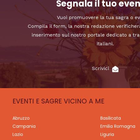
Segnala il tuo eve
Vuoi promuovere la tua sagra o e
Compila il form, la nostra redazione verificher
inserimento sul nostro portale dedicato a tra
italiani.
Scrivici
EVENTI E SAGRE VICINO A ME
Abruzzo
Basilicata
Campania
Emilia Romagna
Lazio
Liguria