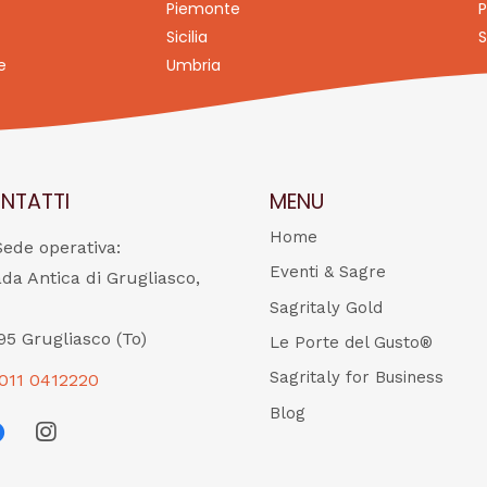
Piemonte
P
Sicilia
S
e
Umbria
NTATTI
MENU
Home
Sede operativa:
Eventi & Sagre
ada Antica di Grugliasco,
Sagritaly Gold
95 Grugliasco (To)
Le Porte del Gusto®
Sagritaly for Business
011 0412220
Blog