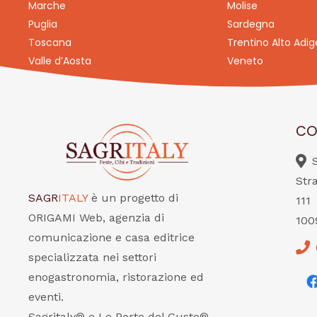
Marche
Molise
Puglia
Sardegna
Toscana
Trentino Alto Adig
Valle d’Aosta
Veneto
CO
Str
SAGR
ITALY
è un progetto di
111
ORIGAMI Web, agenzia di
100
comunicazione e casa editrice
specializzata nei settori
enogastronomia, ristorazione ed
eventi.
Sagritaly® e Le Porte del Gusto®