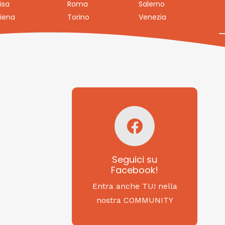
isa
Roma
Salerno
iena
Torino
Venezia
Seguici su
Facebook!
SAGRITALY
Seguici su
Facebook!
Feste, cibi e tradizioni
da Nord a Sud...
Entra anche TU! nella
nostra COMMUNITY