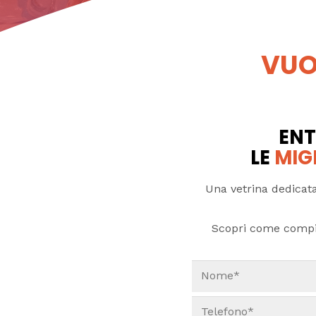
VUO
ENT
LE
MIG
Una vetrina dedicata
Scopri come compi