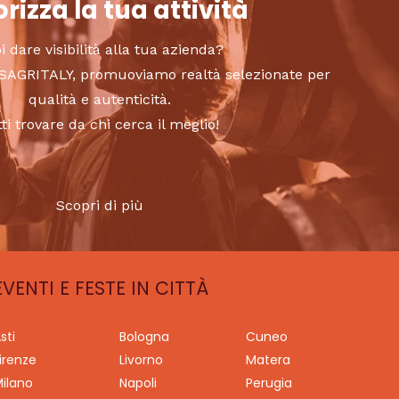
rizza la tua attività
i dare visibilità alla tua azienda?
to SAGRITALY, promuoviamo realtà selezionate per
qualità e autenticità.
tti trovare da chi cerca il meglio!
Scopri di più
EVENTI E FESTE IN CITTÀ
sti
Bologna
Cuneo
irenze
Livorno
Matera
ilano
Napoli
Perugia