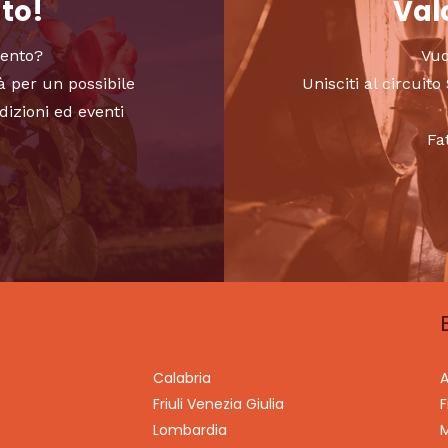
nto!
Valo
vento?
Vuo
à per un possibile
Unisciti al circui
dizioni ed eventi
Fa
Calabria
A
Friuli Venezia Giulia
F
Lombardia
M