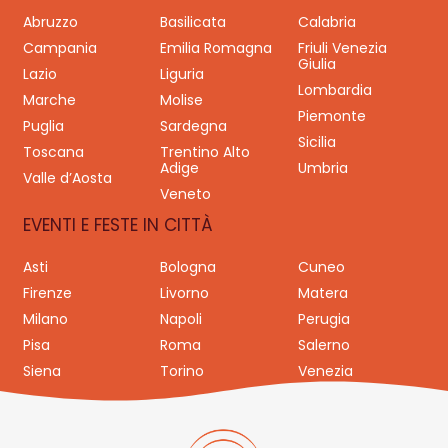
Abruzzo
Basilicata
Calabria
Campania
Emilia Romagna
Friuli Venezia
Giulia
Lazio
Liguria
Lombardia
Marche
Molise
Piemonte
Puglia
Sardegna
Sicilia
Toscana
Trentino Alto
Adige
Umbria
Valle d’Aosta
Veneto
EVENTI E FESTE IN CITTÀ
Asti
Bologna
Cuneo
Firenze
Livorno
Matera
Milano
Napoli
Perugia
Pisa
Roma
Salerno
Siena
Torino
Venezia