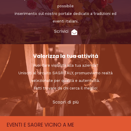
possibile
inserimento sul nostro portale dedicato a tradizioni ed
eventi italiani.
Scrivici
Valorizza la tua attività
Vuoi dare visibilità alla tua azienda?
Unisciti al circuito SAGRITALY, promuoviamo realtà
selezionate per qualità e autenticità.
Fatti trovare da chi cerca il meglio!
Scopri di più
EVENTI E SAGRE VICINO A ME