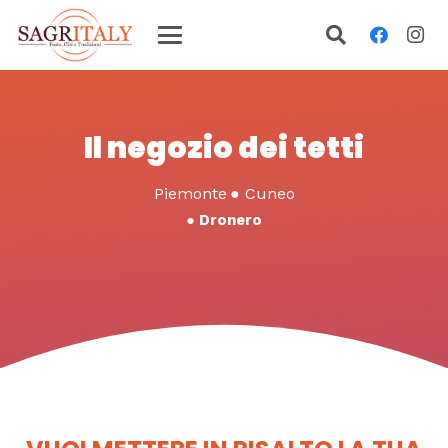
Il negozio dei tetti
Piemonte
●
Cuneo
●
Dronero