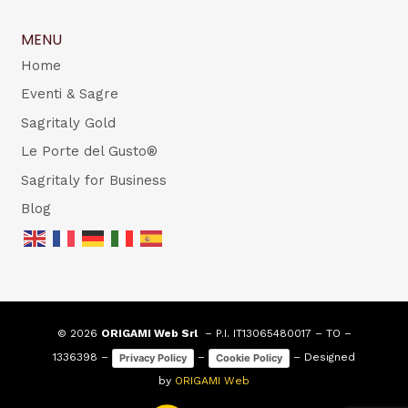
MENU
Home
Eventi & Sagre
Sagritaly Gold
Le Porte del Gusto®
Sagritaly for Business
Blog
© 2026
ORIGAMI Web Srl
– P.I. IT13065480017 – TO –
1336398 –
–
– Designed
Privacy Policy
Cookie Policy
by
ORIGAMI Web