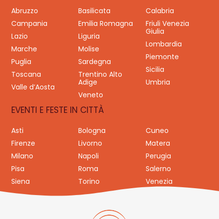
Abruzzo
Basilicata
Calabria
Campania
Emilia Romagna
Friuli Venezia
Giulia
Lazio
Liguria
Lombardia
Marche
Molise
Piemonte
Puglia
Sardegna
Sicilia
Toscana
Trentino Alto
Adige
Umbria
Valle d’Aosta
Veneto
EVENTI E FESTE IN CITTÀ
Asti
Bologna
Cuneo
Firenze
Livorno
Matera
Milano
Napoli
Perugia
Pisa
Roma
Salerno
Siena
Torino
Venezia