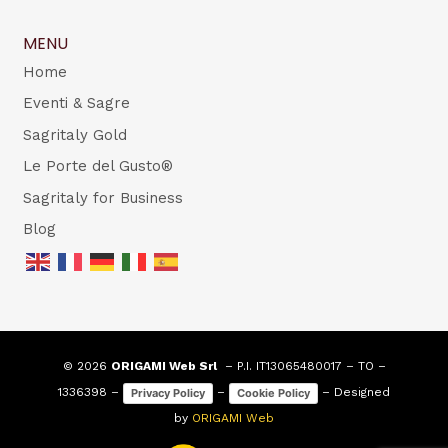
MENU
Home
Eventi & Sagre
Sagritaly Gold
Le Porte del Gusto®
Sagritaly for Business
Blog
© 2026
ORIGAMI Web Srl
– P.I. IT13065480017 – TO –
1336398 –
–
– Designed
Privacy Policy
Cookie Policy
by
ORIGAMI Web