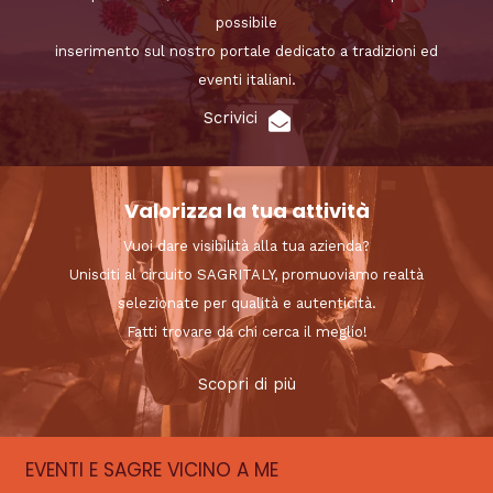
possibile
inserimento sul nostro portale dedicato a tradizioni ed
eventi italiani.
Scrivici
Valorizza la tua attività
Vuoi dare visibilità alla tua azienda?
Unisciti al circuito SAGRITALY, promuoviamo realtà
selezionate per qualità e autenticità.
Fatti trovare da chi cerca il meglio!
Scopri di più
EVENTI E SAGRE VICINO A ME