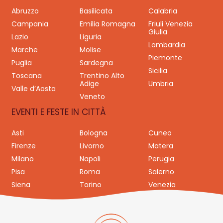
Abruzzo
Basilicata
Calabria
Campania
Emilia Romagna
Friuli Venezia
Giulia
Lazio
Liguria
Lombardia
Marche
Molise
Piemonte
Puglia
Sardegna
Sicilia
Toscana
Trentino Alto
Adige
Umbria
Valle d’Aosta
Veneto
EVENTI E FESTE IN CITTÀ
Asti
Bologna
Cuneo
Firenze
Livorno
Matera
Milano
Napoli
Perugia
Pisa
Roma
Salerno
Siena
Torino
Venezia