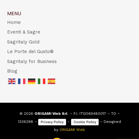
MENU
Home
Eventi & Sagre
Sagritaly Gold
Le Porte del Gusto®
Sagritaly for Business
Blog
© 2026
ORIGAMI Web Srl
– P.I. IT13065480017 – TO –
1336398 –
–
– Designed
Privacy Policy
Cookie Policy
by
ORIGAMI Web