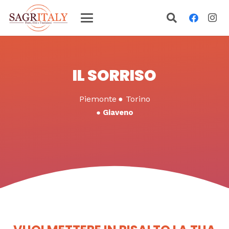
IL SORRISO
Piemonte
●
Torino
●
Giaveno