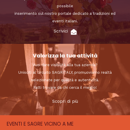
possibile
inserimento sul nostro portale dedicato a tradizioni ed
eventi italiani.
Scrivici
Valorizza la tua attività
Vuoi dare visibilità alla tua azienda?
Unisciti al circuito SAGRITALY, promuoviamo realtà
selezionate per qualità e autenticità.
Fatti trovare da chi cerca il meglio!
Scopri di più
EVENTI E SAGRE VICINO A ME