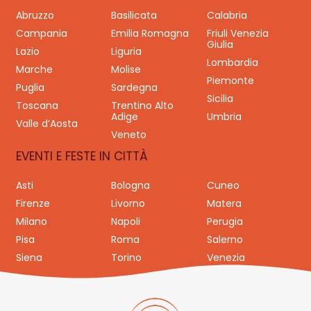
Abruzzo
Basilicata
Calabria
Campania
Emilia Romagna
Friuli Venezia
Giulia
Lazio
Liguria
Lombardia
Marche
Molise
Piemonte
Puglia
Sardegna
Sicilia
Toscana
Trentino Alto
Adige
Umbria
Valle d’Aosta
Veneto
EVENTI E FESTE IN CITTÀ
Asti
Bologna
Cuneo
Firenze
Livorno
Matera
Milano
Napoli
Perugia
Pisa
Roma
Salerno
Siena
Torino
Venezia