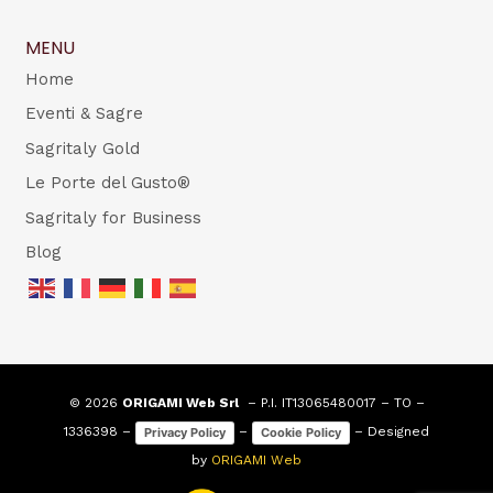
MENU
Home
Eventi & Sagre
Sagritaly Gold
Le Porte del Gusto®
Sagritaly for Business
Blog
© 2026
ORIGAMI Web Srl
– P.I. IT13065480017 – TO –
1336398 –
–
– Designed
Privacy Policy
Cookie Policy
by
ORIGAMI Web