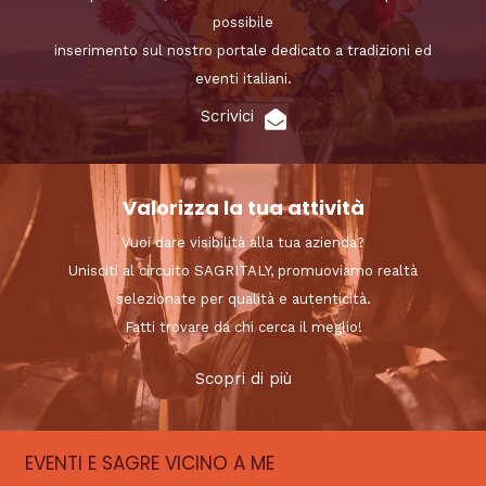
possibile
inserimento sul nostro portale dedicato a tradizioni ed
eventi italiani.
Scrivici
Valorizza la tua attività
Vuoi dare visibilità alla tua azienda?
Unisciti al circuito SAGRITALY, promuoviamo realtà
selezionate per qualità e autenticità.
Fatti trovare da chi cerca il meglio!
Scopri di più
EVENTI E SAGRE VICINO A ME