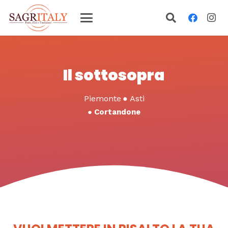
Il sottosopra
Piemonte
●
Asti
●
Cortandone