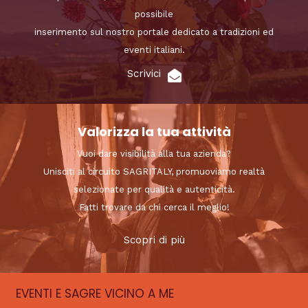
possibile
inserimento sul nostro portale dedicato a tradizioni ed
eventi italiani.
Scrivici
Valorizza la tua attività
Vuoi dare visibilità alla tua azienda?
Unisciti al circuito SAGRITALY, promuoviamo realtà
selezionate per qualità e autenticità.
Fatti trovare da chi cerca il meglio!
Scopri di più
EVENTI E SAGRE VICINO A ME