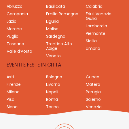
Abruzzo
Basilicata
Calabria
Campania
Emilia Romagna
Friuli Venezia
Giulia
Lazio
Liguria
Lombardia
Marche
Molise
Piemonte
Puglia
Sardegna
Sicilia
Toscana
Trentino Alto
Adige
Umbria
Valle d’Aosta
Veneto
EVENTI E FESTE IN CITTÀ
Asti
Bologna
Cuneo
Firenze
Livorno
Matera
Milano
Napoli
Perugia
Pisa
Roma
Salerno
Siena
Torino
Venezia