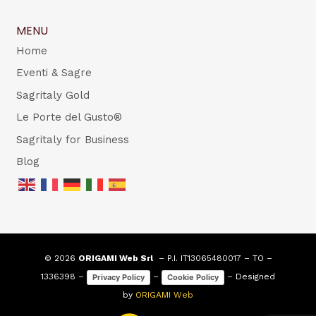
MENU
Home
Eventi & Sagre
Sagritaly Gold
Le Porte del Gusto®
Sagritaly for Business
Blog
© 2026
ORIGAMI Web Srl
– P.I. IT13065480017 – TO –
1336398 –
–
– Designed
Privacy Policy
Cookie Policy
by
ORIGAMI Web