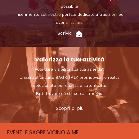
possibile
inserimento sul nostro portale dedicato a tradizioni ed
eventi italiani.
Scrivici
Valorizza la tua attività
Vuoi dare visibilità alla tua azienda?
Unisciti al circuito SAGRITALY, promuoviamo realtà
selezionate per qualità e autenticità.
Fatti trovare da chi cerca il meglio!
Scopri di più
EVENTI E SAGRE VICINO A ME