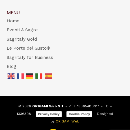
MENU
Home
Eventi & Sagre
Sagritaly Gold
Le Porte del Gusto®
Sagritaly for Business
Blog
© 2026
ORIGAMI Web Srl
– P.I. IT13065480017 – TO –
1336398 –
–
– Designed
Privacy Policy
Cookie Policy
by
ORIGAMI Web