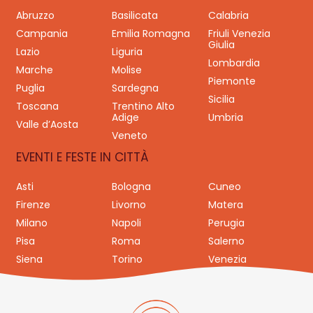
Abruzzo
Basilicata
Calabria
Campania
Emilia Romagna
Friuli Venezia
Giulia
Lazio
Liguria
Lombardia
Marche
Molise
Piemonte
Puglia
Sardegna
Sicilia
Toscana
Trentino Alto
Adige
Umbria
Valle d’Aosta
Veneto
EVENTI E FESTE IN CITTÀ
Asti
Bologna
Cuneo
Firenze
Livorno
Matera
Milano
Napoli
Perugia
Pisa
Roma
Salerno
Siena
Torino
Venezia