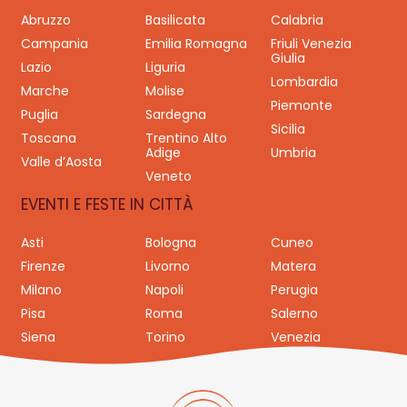
Abruzzo
Basilicata
Calabria
Campania
Emilia Romagna
Friuli Venezia
Giulia
Lazio
Liguria
Lombardia
Marche
Molise
Piemonte
Puglia
Sardegna
Sicilia
Toscana
Trentino Alto
Adige
Umbria
Valle d’Aosta
Veneto
EVENTI E FESTE IN CITTÀ
Asti
Bologna
Cuneo
Firenze
Livorno
Matera
Milano
Napoli
Perugia
Pisa
Roma
Salerno
Siena
Torino
Venezia