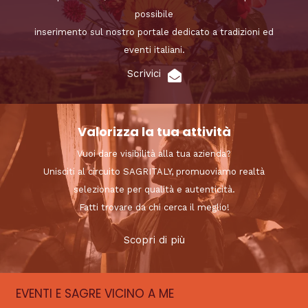
possibile
inserimento sul nostro portale dedicato a tradizioni ed
eventi italiani.
Scrivici
Valorizza la tua attività
Vuoi dare visibilità alla tua azienda?
Unisciti al circuito SAGRITALY, promuoviamo realtà
selezionate per qualità e autenticità.
Fatti trovare da chi cerca il meglio!
Scopri di più
EVENTI E SAGRE VICINO A ME