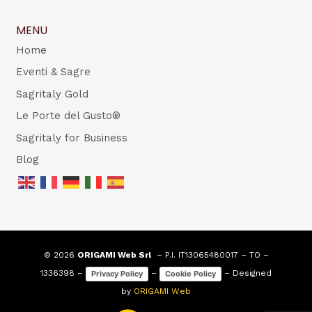
MENU
Home
Eventi & Sagre
Sagritaly Gold
Le Porte del Gusto®
Sagritaly for Business
Blog
© 2026
ORIGAMI Web Srl
– P.I. IT13065480017 – TO –
1336398 –
–
– Designed
Privacy Policy
Cookie Policy
by
ORIGAMI Web