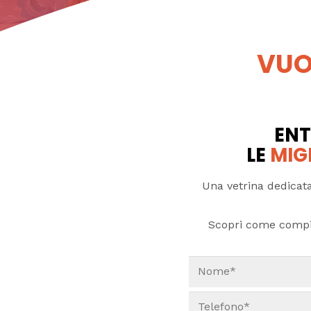
VUO
ENT
LE
MIG
Una vetrina dedicata
Scopri come compi