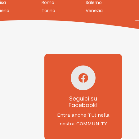
isa
Roma
Salerno
iena
Torino
Venezia
Seguici su
Facebook!
SAGRITALY
Seguici su
Facebook!
Feste, cibi e tradizioni
da Nord a Sud...
Entra anche TU! nella
nostra COMMUNITY