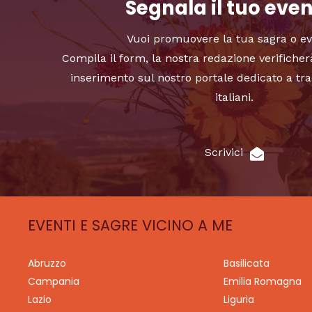
Segnala il tuo eve
Vuoi promuovere la tua sagra o e
Compila il form, la nostra redazione verificher
inserimento sul nostro portale dedicato a tra
italiani.
Scrivici
EVENTI E SAGRE VICINO A ME
Abruzzo
Basilicata
Campania
Emilia Romagna
Lazio
Liguria