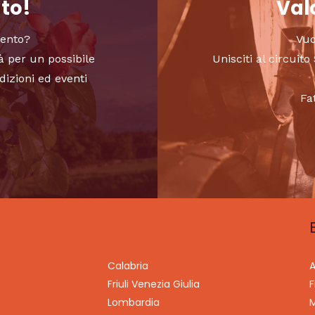
nto!
Valo
vento?
Vuo
à per un possibile
Unisciti al circui
dizioni ed eventi
Fa
Calabria
A
Friuli Venezia Giulia
F
Lombardia
M