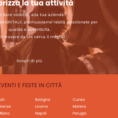
rizza la tua attività
i dare visibilità alla tua azienda?
to SAGRITALY, promuoviamo realtà selezionate per
qualità e autenticità.
tti trovare da chi cerca il meglio!
Scopri di più
EVENTI E FESTE IN CITTÀ
sti
Bologna
Cuneo
irenze
Livorno
Matera
ilano
Napoli
Perugia