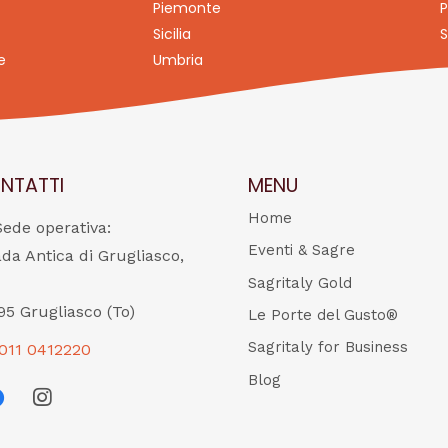
Piemonte
P
Sicilia
S
e
Umbria
NTATTI
MENU
Home
Sede operativa:
Eventi & Sagre
ada Antica di Grugliasco,
Sagritaly Gold
95 Grugliasco (To)
Le Porte del Gusto®
Sagritaly for Business
011 0412220
Blog