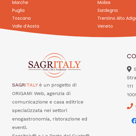
Marche
Molise
Puglia
Sardegna
Toscana
Trentino Alto Adig
Valle d’Aosta
Veneto
CO
Str
SAGR
ITALY
è un progetto di
111
ORIGAMI Web, agenzia di
100
comunicazione e casa editrice
specializzata nei settori
enogastronomia, ristorazione ed
eventi.
Sagritaly® e Le Porte del Gusto®