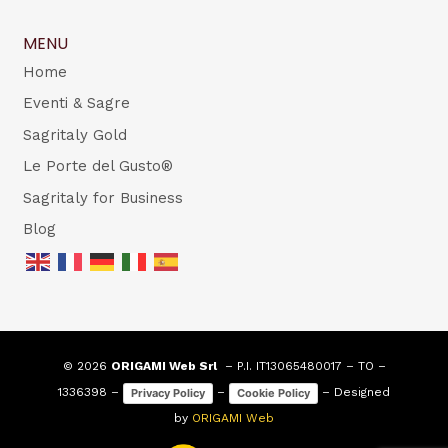
MENU
Home
Eventi & Sagre
Sagritaly Gold
Le Porte del Gusto®
Sagritaly for Business
Blog
© 2026
ORIGAMI Web Srl
– P.I. IT13065480017 – TO –
1336398 –
–
– Designed
Privacy Policy
Cookie Policy
by
ORIGAMI Web