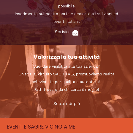
possibile
inserimento sul nostro portale dedicato a tradizioni ed
eventi italiani.
Scrivici
Valorizza la tua attività
Vuoi dare visibilità alla tua azienda?
Unisciti al circuito SAGRITALY, promuoviamo realtà
selezionate per qualità e autenticità.
Fatti trovare da chi cerca il meglio!
Scopri di più
EVENTI E SAGRE VICINO A ME