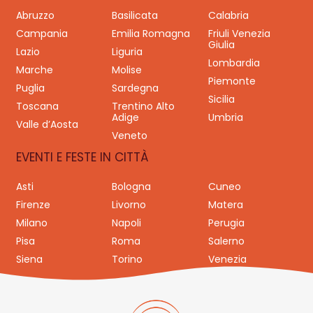
Abruzzo
Basilicata
Calabria
Campania
Emilia Romagna
Friuli Venezia
Giulia
Lazio
Liguria
Lombardia
Marche
Molise
Piemonte
Puglia
Sardegna
Sicilia
Toscana
Trentino Alto
Adige
Umbria
Valle d’Aosta
Veneto
EVENTI E FESTE IN CITTÀ
Asti
Bologna
Cuneo
Firenze
Livorno
Matera
Milano
Napoli
Perugia
Pisa
Roma
Salerno
Siena
Torino
Venezia