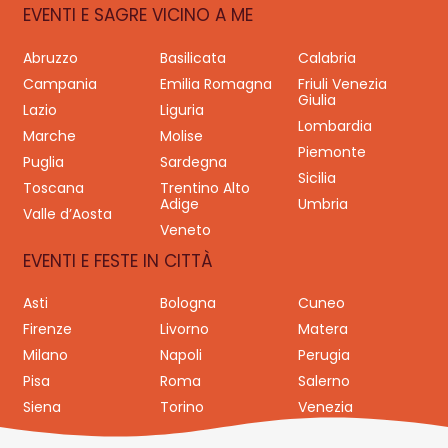
EVENTI E SAGRE VICINO A ME
Abruzzo
Basilicata
Calabria
Campania
Emilia Romagna
Friuli Venezia
Giulia
Lazio
Liguria
Lombardia
Marche
Molise
Piemonte
Puglia
Sardegna
Sicilia
Toscana
Trentino Alto
Adige
Umbria
Valle d’Aosta
Veneto
EVENTI E FESTE IN CITTÀ
Asti
Bologna
Cuneo
Firenze
Livorno
Matera
Milano
Napoli
Perugia
Pisa
Roma
Salerno
Siena
Torino
Venezia