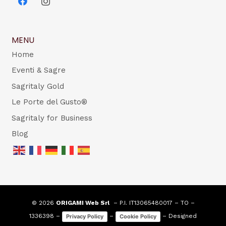
MENU
Home
Eventi & Sagre
Sagritaly Gold
Le Porte del Gusto®
Sagritaly for Business
Blog
© 2026
ORIGAMI Web Srl
– P.I. IT13065480017 – TO –
1336398 –
–
– Designed
Privacy Policy
Cookie Policy