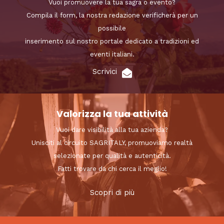
Vuoi promuovere la tua sagra o evento?
Compila il form, la nostra redazione verificherà per un
possibile
inserimento sul nostro portale dedicato a tradizioni ed
eventi italiani.
Scrivici
Valorizza la tua attività
Vuoi dare visibilità alla tua azienda?
Unisciti al circuito SAGRITALY, promuoviamo realtà
selezionate per qualità e autenticità.
Fatti trovare da chi cerca il meglio!
Scopri di più