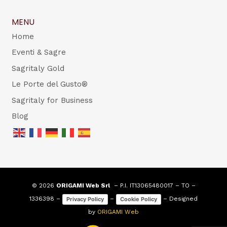
MENU
Home
Eventi & Sagre
Sagritaly Gold
Le Porte del Gusto®
Sagritaly for Business
Blog
© 2026
ORIGAMI Web Srl
– P.I. IT13065480017 – TO –
1336398 –
–
– Designed
Privacy Policy
Cookie Policy
by
ORIGAMI Web