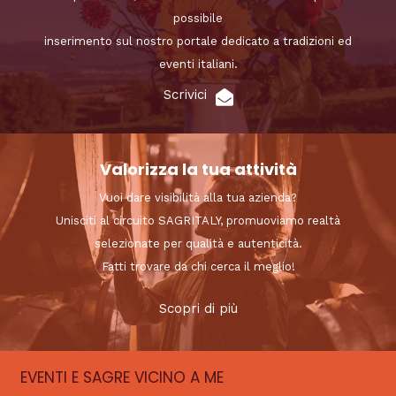
possibile
inserimento sul nostro portale dedicato a tradizioni ed
eventi italiani.
Scrivici
Valorizza la tua attività
Vuoi dare visibilità alla tua azienda?
Unisciti al circuito SAGRITALY, promuoviamo realtà
selezionate per qualità e autenticità.
Fatti trovare da chi cerca il meglio!
Scopri di più
EVENTI E SAGRE VICINO A ME