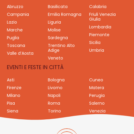
Abruzzo
Basilicata
Calabria
Campania
Emilia Romagna
Friuli Venezia
Giulia
Lazio
Liguria
Lombardia
Marche
Molise
Piemonte
Puglia
Sardegna
Sicilia
Toscana
Trentino Alto
Adige
Umbria
Valle d’Aosta
Veneto
EVENTI E FESTE IN CITTÀ
Asti
Bologna
Cuneo
Firenze
Livorno
Matera
Milano
Napoli
Perugia
Pisa
Roma
Salerno
Siena
Torino
Venezia