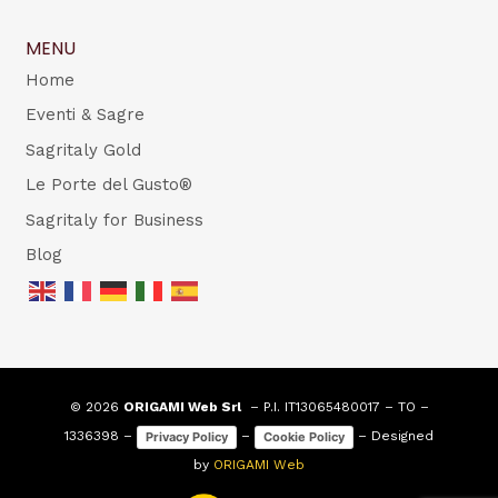
MENU
Home
Eventi & Sagre
Sagritaly Gold
Le Porte del Gusto®
Sagritaly for Business
Blog
© 2026
ORIGAMI Web Srl
– P.I. IT13065480017 – TO –
1336398 –
–
– Designed
Privacy Policy
Cookie Policy
by
ORIGAMI Web