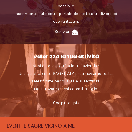
possibile
inserimento sul nostro portale dedicato a tradizioni ed
eventi italiani.
Scrivici
Valorizza la tua attività
Vuoi dare visibilità alla tua azienda?
Unisciti al circuito SAGRITALY, promuoviamo realtà
selezionate per qualità e autenticità.
Fatti trovare da chi cerca il meglio!
Scopri di più
EVENTI E SAGRE VICINO A ME