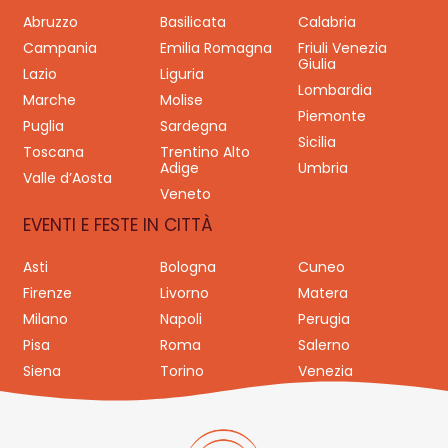
Abruzzo
Basilicata
Calabria
Campania
Emilia Romagna
Friuli Venezia
Giulia
Lazio
Liguria
Lombardia
Marche
Molise
Piemonte
Puglia
Sardegna
Sicilia
Toscana
Trentino Alto
Adige
Umbria
Valle d’Aosta
Veneto
EVENTI E FESTE IN CITTÀ
Asti
Bologna
Cuneo
Firenze
Livorno
Matera
Milano
Napoli
Perugia
Pisa
Roma
Salerno
Siena
Torino
Venezia