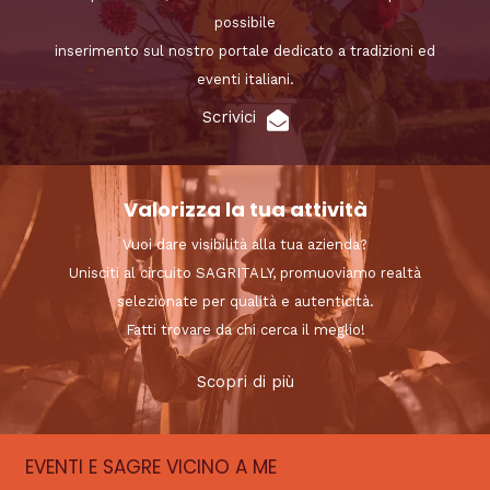
possibile
inserimento sul nostro portale dedicato a tradizioni ed
eventi italiani.
Scrivici
Valorizza la tua attività
Vuoi dare visibilità alla tua azienda?
Unisciti al circuito SAGRITALY, promuoviamo realtà
selezionate per qualità e autenticità.
Fatti trovare da chi cerca il meglio!
Scopri di più
EVENTI E SAGRE VICINO A ME