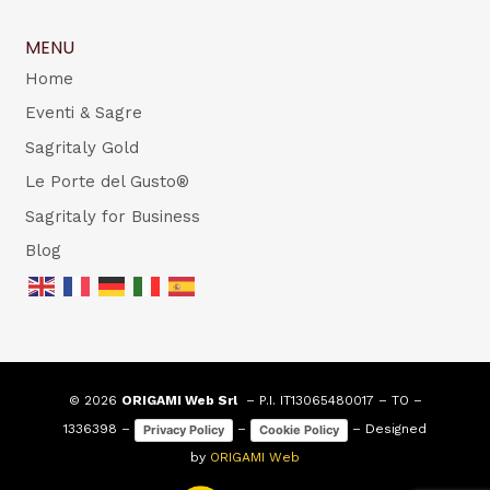
MENU
Home
Eventi & Sagre
Sagritaly Gold
Le Porte del Gusto®
Sagritaly for Business
Blog
© 2026
ORIGAMI Web Srl
– P.I. IT13065480017 – TO –
1336398 –
–
– Designed
Privacy Policy
Cookie Policy
by
ORIGAMI Web