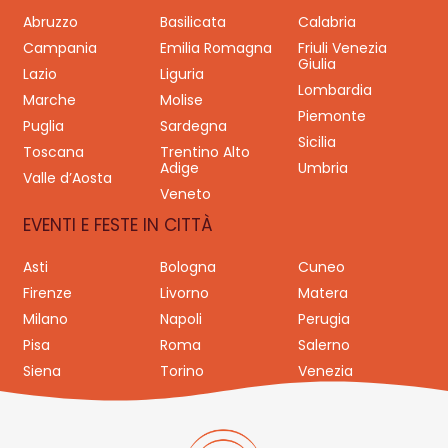
Abruzzo
Basilicata
Calabria
Campania
Emilia Romagna
Friuli Venezia
Giulia
Lazio
Liguria
Lombardia
Marche
Molise
Piemonte
Puglia
Sardegna
Sicilia
Toscana
Trentino Alto
Adige
Umbria
Valle d’Aosta
Veneto
EVENTI E FESTE IN CITTÀ
Asti
Bologna
Cuneo
Firenze
Livorno
Matera
Milano
Napoli
Perugia
Pisa
Roma
Salerno
Siena
Torino
Venezia