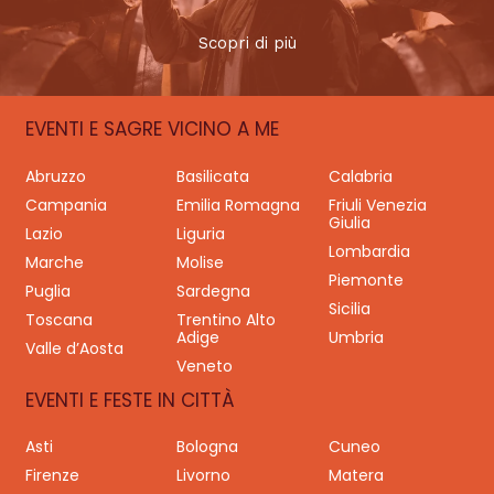
Scopri di più
EVENTI E SAGRE VICINO A ME
Abruzzo
Basilicata
Calabria
Campania
Emilia Romagna
Friuli Venezia
Giulia
Lazio
Liguria
Lombardia
Marche
Molise
Piemonte
Puglia
Sardegna
Sicilia
Toscana
Trentino Alto
Adige
Umbria
Valle d’Aosta
Veneto
EVENTI E FESTE IN CITTÀ
Asti
Bologna
Cuneo
Firenze
Livorno
Matera