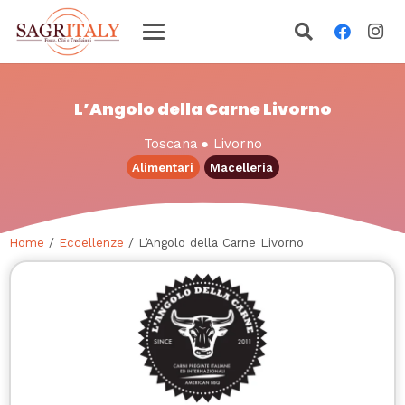
L’Angolo della Carne Livorno
Toscana
●
Livorno
Alimentari
Macelleria
Home
/
Eccellenze
/ L’Angolo della Carne Livorno