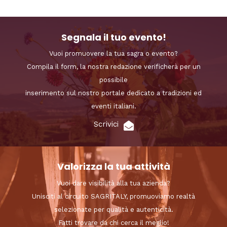
Segnala il tuo evento!
Vuoi promuovere la tua sagra o evento?
Compila il form, la nostra redazione verificherà per un
possibile
inserimento sul nostro portale dedicato a tradizioni ed
eventi italiani.
Scrivici
Valorizza la tua attività
Vuoi dare visibilità alla tua azienda?
Unisciti al circuito SAGRITALY, promuoviamo realtà
selezionate per qualità e autenticità.
Fatti trovare da chi cerca il meglio!