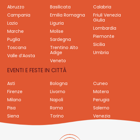
Abruzzo
Basilicata
Calabria
Campania
Emilia Romagna
Friuli Venezia
Giulia
Lazio
Liguria
Lombardia
Marche
Molise
Piemonte
Puglia
Sardegna
Sicilia
Toscana
Trentino Alto
Adige
Umbria
Valle d’Aosta
Veneto
EVENTI E FESTE IN CITTÀ
Asti
Bologna
Cuneo
Firenze
Livorno
Matera
Milano
Napoli
Perugia
Pisa
Roma
Salerno
Siena
Torino
Venezia