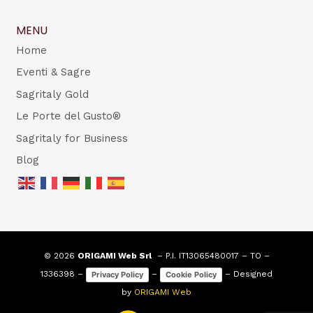
MENU
Home
Eventi & Sagre
Sagritaly Gold
Le Porte del Gusto®
Sagritaly for Business
Blog
© 2026
ORIGAMI Web Srl
– P.I. IT13065480017 – TO –
1336398 –
–
– Designed
Privacy Policy
Cookie Policy
by
ORIGAMI Web