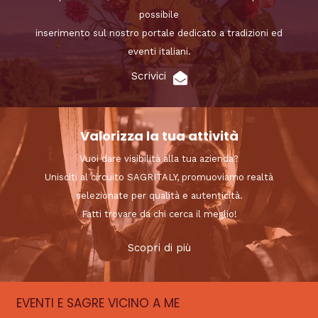
possibile
inserimento sul nostro portale dedicato a tradizioni ed
eventi italiani.
Scrivici
Valorizza la tua attività
Vuoi dare visibilità alla tua azienda?
Unisciti al circuito SAGRITALY, promuoviamo realtà
selezionate per qualità e autenticità.
Fatti trovare da chi cerca il meglio!
Scopri di più
EVENTI E SAGRE VICINO A ME