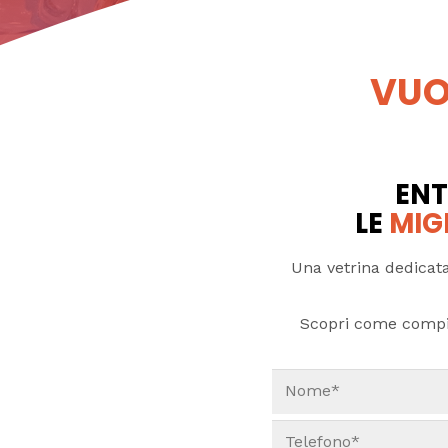
VUO
ENT
LE
MIG
Una vetrina dedicata
Scopri come compi