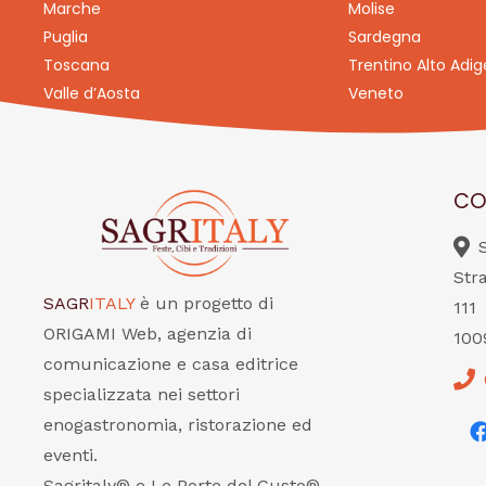
Marche
Molise
Puglia
Sardegna
Toscana
Trentino Alto Adig
Valle d’Aosta
Veneto
CO
Str
SAGR
ITALY
è un progetto di
111
ORIGAMI Web, agenzia di
100
comunicazione e casa editrice
specializzata nei settori
enogastronomia, ristorazione ed
eventi.
Sagritaly® e Le Porte del Gusto®