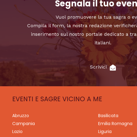
Segnala il tuo eve
Vuoi promuovere la tua sagra o e
Compila il form, la nostra redazione verificher
inserimento sul nostro portale dedicato a tra
italiani.
Scrivici
EVENTI E SAGRE VICINO A ME
Abruzzo
Basilicata
Campania
Emilia Romagna
Lazio
Liguria