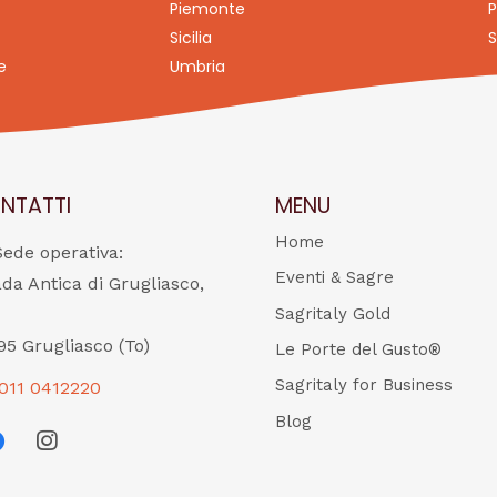
Piemonte
P
Sicilia
S
e
Umbria
NTATTI
MENU
Home
Sede operativa:
Eventi & Sagre
ada Antica di Grugliasco,
Sagritaly Gold
95 Grugliasco (To)
Le Porte del Gusto®
Sagritaly for Business
011 0412220
Blog