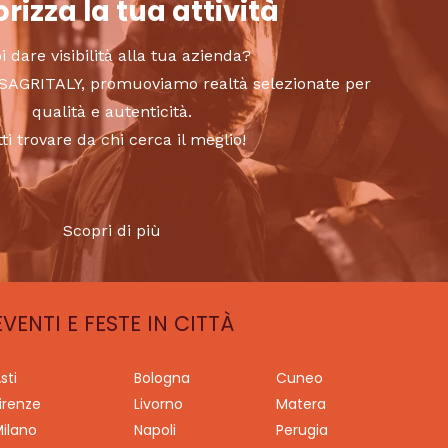
rizza la tua attività
i dare visibilità alla tua azienda?
to SAGRITALY, promuoviamo realtà selezionate per
qualità e autenticità.
tti trovare da chi cerca il meglio!
Scopri di più
EVENTI E FESTE IN CITTÀ
sti
Bologna
Cuneo
irenze
Livorno
Matera
ilano
Napoli
Perugia