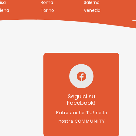
isa
Roma
Salerno
iena
Torino
Venezia
Seguici su
Facebook!
SAGRITALY
Seguici su
Facebook!
Feste, cibi e tradizioni
da Nord a Sud...
Entra anche TU! nella
nostra COMMUNITY