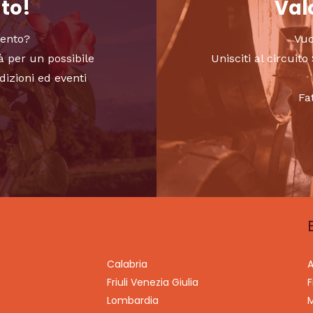
nto!
Valo
vento?
Vuo
à per un possibile
Unisciti al circui
dizioni ed eventi
Fa
Calabria
A
Friuli Venezia Giulia
F
Lombardia
M