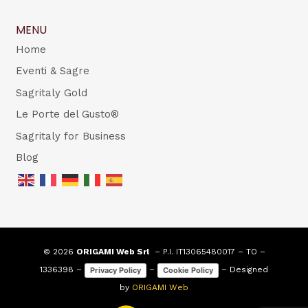
MENU
Home
Eventi & Sagre
Sagritaly Gold
Le Porte del Gusto®
Sagritaly for Business
Blog
© 2026
ORIGAMI Web Srl
– P.I. IT13065480017 – TO –
1336398 –
–
– Designed
Privacy Policy
Cookie Policy
by
ORIGAMI Web