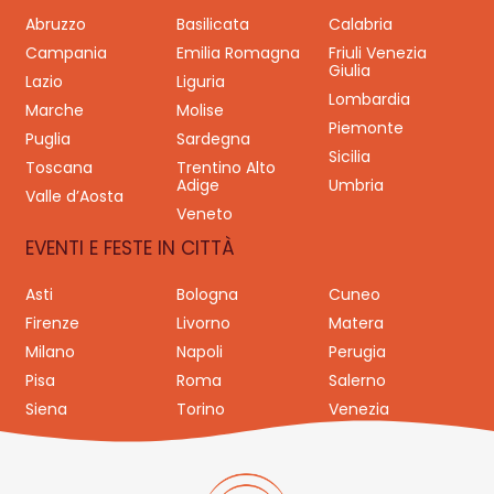
Abruzzo
Basilicata
Calabria
Campania
Emilia Romagna
Friuli Venezia
Giulia
Lazio
Liguria
Lombardia
Marche
Molise
Piemonte
Puglia
Sardegna
Sicilia
Toscana
Trentino Alto
Adige
Umbria
Valle d’Aosta
Veneto
EVENTI E FESTE IN CITTÀ
Asti
Bologna
Cuneo
Firenze
Livorno
Matera
Milano
Napoli
Perugia
Pisa
Roma
Salerno
Siena
Torino
Venezia