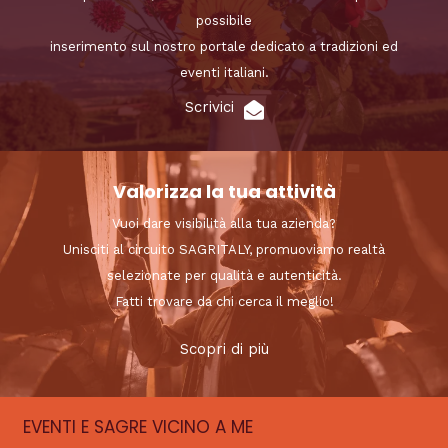
possibile
inserimento sul nostro portale dedicato a tradizioni ed
eventi italiani.
Scrivici
Valorizza la tua attività
Vuoi dare visibilità alla tua azienda?
Unisciti al circuito SAGRITALY, promuoviamo realtà
selezionate per qualità e autenticità.
Fatti trovare da chi cerca il meglio!
Scopri di più
EVENTI E SAGRE VICINO A ME