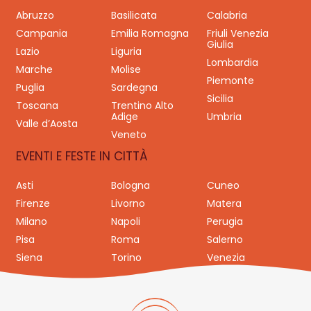
Abruzzo
Basilicata
Calabria
Campania
Emilia Romagna
Friuli Venezia
Giulia
Lazio
Liguria
Lombardia
Marche
Molise
Piemonte
Puglia
Sardegna
Sicilia
Toscana
Trentino Alto
Adige
Umbria
Valle d’Aosta
Veneto
EVENTI E FESTE IN CITTÀ
Asti
Bologna
Cuneo
Firenze
Livorno
Matera
Milano
Napoli
Perugia
Pisa
Roma
Salerno
Siena
Torino
Venezia