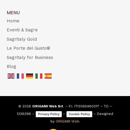
MENU
Home
Eventi & Sagre
Sagritaly Gold
Le Porte del Gusto®
Sagritaly for Business
Blog
© 2026
ORIGAMI Web Srl
– P.I. IT13065480017 – TO –
1336398 –
–
– Designed
Privacy Policy
Cookie Policy
by
ORIGAMI Web