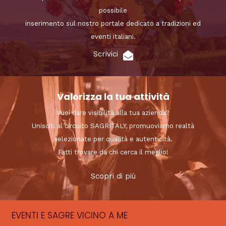
possibile
inserimento sul nostro portale dedicato a tradizioni ed
eventi italiani.
Scrivici
Valorizza la tua attività
Vuoi dare visibilità alla tua azienda?
Unisciti al circuito SAGRITALY, promuoviamo realtà
selezionate per qualità e autenticità.
Fatti trovare da chi cerca il meglio!
Scopri di più
EVENTI E SAGRE VICINO A ME