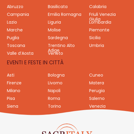
Abruzzo
Basilicata
Calabria
Campania
Emilia Romagna
Friuli Venezia
Giulia
Lazio
Liguria
Lombardia
Marche
Molise
Piemonte
Puglia
Sardegna
Sicilia
Toscana
Trentino Alto
Umbria
Adige
Valle d’Aosta
Veneto
EVENTI E FESTE IN CITTÀ
Asti
Bologna
Cuneo
Firenze
Livorno
Matera
Milano
Napoli
Perugia
Pisa
Roma
Salerno
Siena
Torino
Venezia