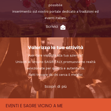
possibile
inserimento sul nostro portale dedicato a tradizioni ed
eventi italiani.
Scrivici
Valorizza la tua attività
Vuoi dare visibilità alla tua azienda?
Unisciti al circuito SAGRITALY, promuoviamo realtà
selezionate per qualità e autenticità.
Fatti trovare da chi cerca il meglio!
Scopri di più
EVENTI E SAGRE VICINO A ME