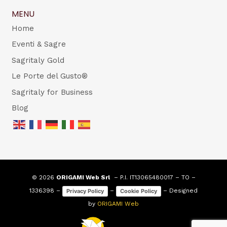
MENU
Home
Eventi & Sagre
Sagritaly Gold
Le Porte del Gusto®
Sagritaly for Business
Blog
© 2026
ORIGAMI Web Srl
– P.I. IT13065480017 – TO –
1336398 –
–
– Designed
Privacy Policy
Cookie Policy
by
ORIGAMI Web