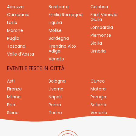
Abruzzo
Basilicata
Calabria
Campania
Emilia Romagna
Friuli Venezia
Giulia
Lazio
Liguria
Lombardia
Marche
Molise
Piemonte
Puglia
Sardegna
Sicilia
Toscana
Trentino Alto
Adige
Umbria
Valle d’Aosta
Veneto
EVENTI E FESTE IN CITTÀ
Asti
Bologna
Cuneo
Firenze
Livorno
Matera
Milano
Napoli
Perugia
Pisa
Roma
Salerno
Siena
Torino
Venezia