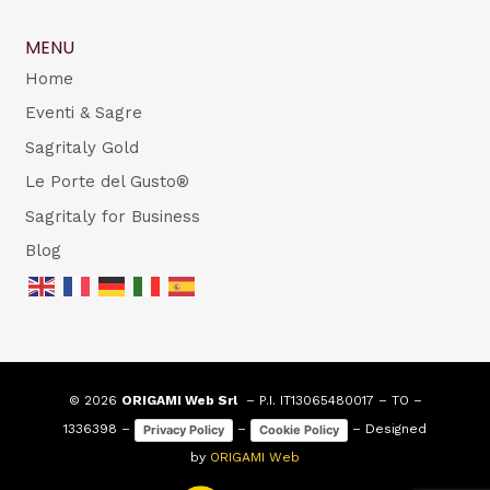
MENU
Home
Eventi & Sagre
Sagritaly Gold
Le Porte del Gusto®
Sagritaly for Business
Blog
© 2026
ORIGAMI Web Srl
– P.I. IT13065480017 – TO –
1336398 –
–
– Designed
Privacy Policy
Cookie Policy
by
ORIGAMI Web