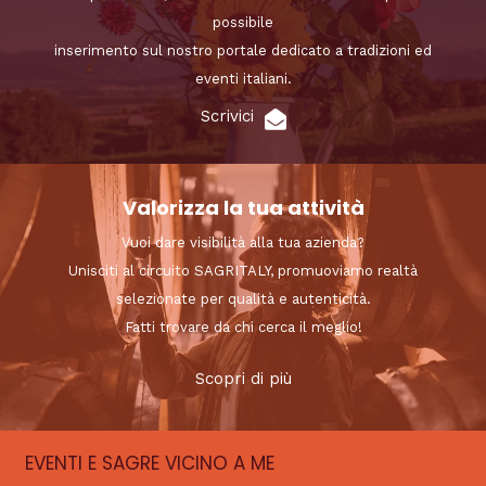
possibile
inserimento sul nostro portale dedicato a tradizioni ed
eventi italiani.
Scrivici
Valorizza la tua attività
Vuoi dare visibilità alla tua azienda?
Unisciti al circuito SAGRITALY, promuoviamo realtà
selezionate per qualità e autenticità.
Fatti trovare da chi cerca il meglio!
Scopri di più
EVENTI E SAGRE VICINO A ME