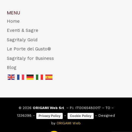
MENU
Home
Eventi & Sagre
Sagritaly Gold
Le Porte del Gusto®
Sagritaly for Business
Blog
© 2026
ORIGAMI Web Srl
– P.I. IT13065480017 – TO –
1336398 –
–
– Designed
Privacy Policy
Cookie Policy
by
ORIGAMI Web