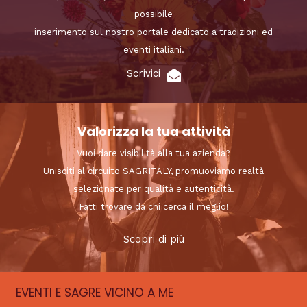
possibile
inserimento sul nostro portale dedicato a tradizioni ed
eventi italiani.
Scrivici
Valorizza la tua attività
Vuoi dare visibilità alla tua azienda?
Unisciti al circuito SAGRITALY, promuoviamo realtà
selezionate per qualità e autenticità.
Fatti trovare da chi cerca il meglio!
Scopri di più
EVENTI E SAGRE VICINO A ME