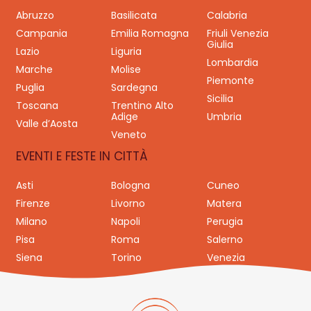
Abruzzo
Basilicata
Calabria
Campania
Emilia Romagna
Friuli Venezia
Giulia
Lazio
Liguria
Lombardia
Marche
Molise
Piemonte
Puglia
Sardegna
Sicilia
Toscana
Trentino Alto
Adige
Umbria
Valle d’Aosta
Veneto
EVENTI E FESTE IN CITTÀ
Asti
Bologna
Cuneo
Firenze
Livorno
Matera
Milano
Napoli
Perugia
Pisa
Roma
Salerno
Siena
Torino
Venezia