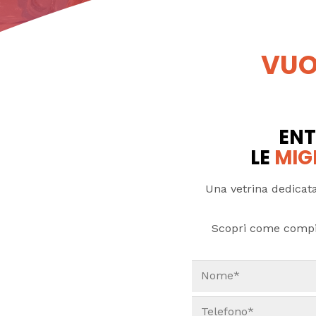
VUO
ENT
LE
MIG
Una vetrina dedicata
Scopri come compi