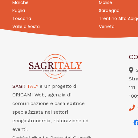
Marche
Molise
Puglia
Sardegna
Toscana
Trentino Alto Adig
Valle d’Aosta
Veneto
CO
Str
SAGR
ITALY
è un progetto di
111
ORIGAMI Web, agenzia di
100
comunicazione e casa editrice
specializzata nei settori
enogastronomia, ristorazione ed
eventi.
Sagritaly® e Le Porte del Gusto®