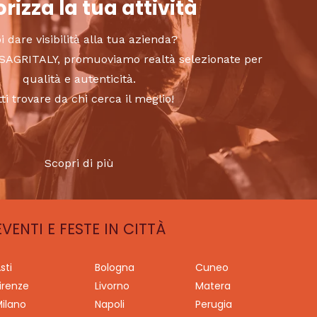
rizza la tua attività
i dare visibilità alla tua azienda?
to SAGRITALY, promuoviamo realtà selezionate per
qualità e autenticità.
tti trovare da chi cerca il meglio!
Scopri di più
EVENTI E FESTE IN CITTÀ
sti
Bologna
Cuneo
irenze
Livorno
Matera
ilano
Napoli
Perugia