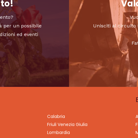
nto!
Valo
vento?
Vuo
à per un possibile
Unisciti al circui
dizioni ed eventi
Fa
Calabria
A
Friuli Venezia Giulia
F
Lombardia
M