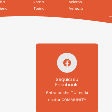
isa
Roma
Salerno
iena
Torino
Venezia
Seguici su
Facebook!
SAGRITALY
Seguici su
Facebook!
Feste, cibi e tradizioni
da Nord a Sud...
Entra anche TU! nella
nostra COMMUNITY