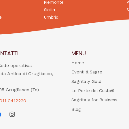
Piemonte
P
Sicilia
S
e
Umbria
NTATTI
MENU
Home
Sede operativa:
Eventi & Sagre
ada Antica di Grugliasco,
Sagritaly Gold
95 Grugliasco (To)
Le Porte del Gusto®
Sagritaly for Business
011 0412220
Blog