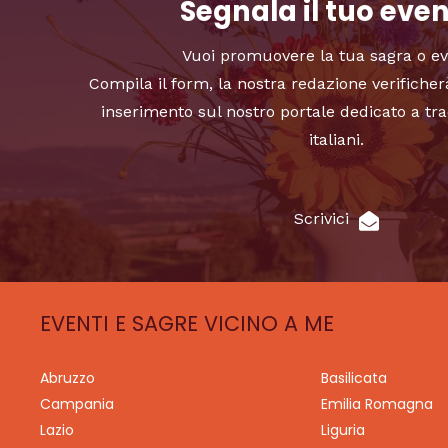
Segnala il tuo eve
Vuoi promuovere la tua sagra o e
Compila il form, la nostra redazione verificher
inserimento sul nostro portale dedicato a tra
italiani.
Scrivici
EVENTI E SAGRE VICINO A ME
Abruzzo
Basilicata
Campania
Emilia Romagna
Lazio
Liguria