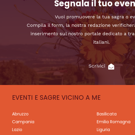
Segnala il tuo eve
Vuoi promuovere la tua sagra o e
Compila il form, la nostra redazione verificher
inserimento sul nostro portale dedicato a tra
italiani.
Scrivici
EVENTI E SAGRE VICINO A ME
Abruzzo
Basilicata
Campania
Emilia Romagna
Lazio
Liguria