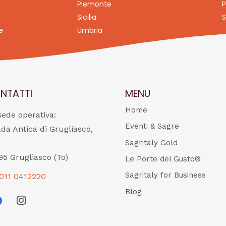
Piemonte
P
Sicilia
S
e
Umbria
NTATTI
MENU
Home
Sede operativa:
Eventi & Sagre
ada Antica di Grugliasco,
Sagritaly Gold
95 Grugliasco (To)
Le Porte del Gusto®
Sagritaly for Business
011 0412220
Blog