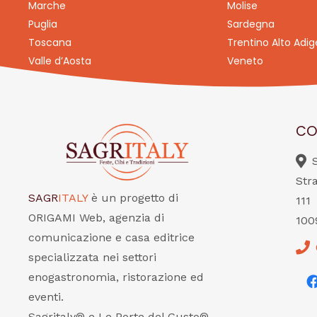
Marche
Molise
Puglia
Sardegna
Toscana
Trentino Alto Adig
Valle d’Aosta
Veneto
CO
Str
SAGR
ITALY
è un progetto di
111
ORIGAMI Web, agenzia di
100
comunicazione e casa editrice
specializzata nei settori
enogastronomia, ristorazione ed
eventi.
Sagritaly® e Le Porte del Gusto®