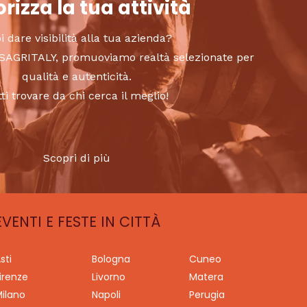
rizza la tua attività
i dare visibilità alla tua azienda?
to SAGRITALY, promuoviamo realtà selezionate per
qualità e autenticità.
tti trovare da chi cerca il meglio!
Scopri di più
EVENTI E FESTE IN CITTÀ
sti
Bologna
Cuneo
irenze
Livorno
Matera
ilano
Napoli
Perugia