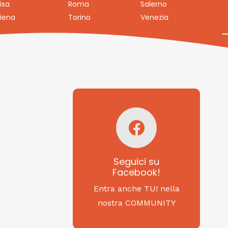
isa
Roma
Salerno
iena
Torino
Venezia
Seguici su
Facebook!
SAGRITALY
Seguici su
Facebook!
Feste, cibi e tradizioni
da Nord a Sud...
Entra anche TU! nella
nostra COMMUNITY