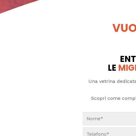
VUO
ENT
LE
MIG
Una vetrina dedicata
Scopri come compi