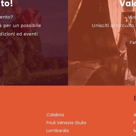
nto!
Valo
vento?
Vuo
à per un possibile
Unisciti al circui
dizioni ed eventi
Fa
Calabria
A
Friuli Venezia Giulia
F
Lombardia
M