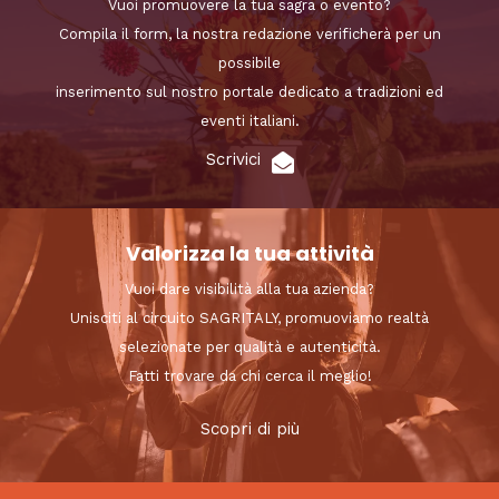
Vuoi promuovere la tua sagra o evento?
Compila il form, la nostra redazione verificherà per un
possibile
inserimento sul nostro portale dedicato a tradizioni ed
eventi italiani.
Scrivici
Valorizza la tua attività
Vuoi dare visibilità alla tua azienda?
Unisciti al circuito SAGRITALY, promuoviamo realtà
selezionate per qualità e autenticità.
Fatti trovare da chi cerca il meglio!
Scopri di più