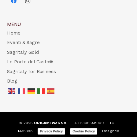
MENU
Home
Eventi & Sagre
Sagritaly Gold
Le Porte del Gusto®
Sagritaly for Business
Blog
© 2026
ORIGAMI Web Srl
– P.I. IT13065480017 – TO –
1336398 –
–
– Designed
Privacy Policy
Cookie Policy