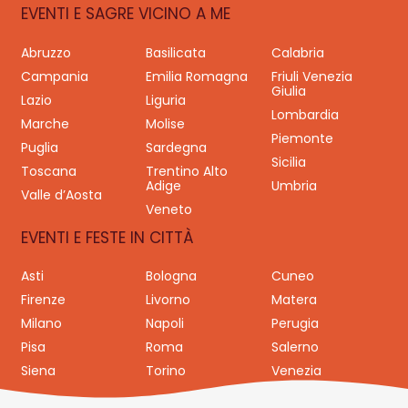
EVENTI E SAGRE VICINO A ME
Abruzzo
Basilicata
Calabria
Campania
Emilia Romagna
Friuli Venezia
Giulia
Lazio
Liguria
Lombardia
Marche
Molise
Piemonte
Puglia
Sardegna
Sicilia
Toscana
Trentino Alto
Adige
Umbria
Valle d’Aosta
Veneto
EVENTI E FESTE IN CITTÀ
Asti
Bologna
Cuneo
Firenze
Livorno
Matera
Milano
Napoli
Perugia
Pisa
Roma
Salerno
Siena
Torino
Venezia