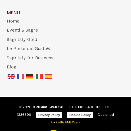
MENU
Home
Eventi & Sagre
Sagritaly Gold
Le Porte del Gusto®
Sagritaly for Business
Blog
© 2026
ORIGAMI Web Srl
– P.I. IT13065480017 – TO –
1336398 –
–
– Designed
Privacy Policy
Cookie Policy
by
ORIGAMI Web