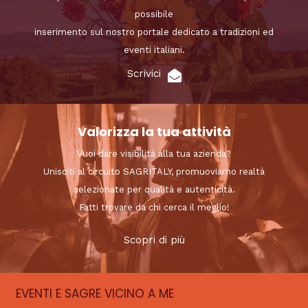
possibile
inserimento sul nostro portale dedicato a tradizioni ed
eventi italiani.
Scrivici
Valorizza la tua attività
Vuoi dare visibilità alla tua azienda?
Unisciti al circuito SAGRITALY, promuoviamo realtà
selezionate per qualità e autenticità.
Fatti trovare da chi cerca il meglio!
Scopri di più
EVENTI E SAGRE VICINO A ME