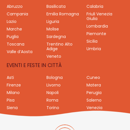
Abruzzo
Basilicata
Calabria
Campania
Emilia Romagna
Friuli Venezia
Giulia
Lazio
Liguria
Lombardia
Marche
Molise
Piemonte
Puglia
Sardegna
Sicilia
Toscana
Trentino Alto
Adige
Umbria
Valle d’Aosta
Veneto
EVENTI E FESTE IN CITTÀ
Asti
Bologna
Cuneo
Firenze
Livorno
Matera
Milano
Napoli
Perugia
Pisa
Roma
Salerno
Siena
Torino
Venezia