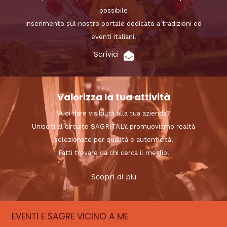
possibile
inserimento sul nostro portale dedicato a tradizioni ed
eventi italiani.
Scrivici
Valorizza la tua attività
Vuoi dare visibilità alla tua azienda?
Unisciti al circuito SAGRITALY, promuoviamo realtà
selezionate per qualità e autenticità.
Fatti trovare da chi cerca il meglio!
Scopri di più
EVENTI E SAGRE VICINO A ME