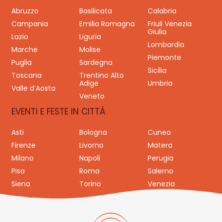
Abruzzo
Basilicata
Calabria
Campania
Emilia Romagna
Friuli Venezia
Giulia
Lazio
Liguria
Lombardia
Marche
Molise
Piemonte
Puglia
Sardegna
Sicilia
Toscana
Trentino Alto
Adige
Umbria
Valle d’Aosta
Veneto
EVENTI E FESTE IN CITTÀ
Asti
Bologna
Cuneo
Firenze
Livorno
Matera
Milano
Napoli
Perugia
Pisa
Roma
Salerno
Siena
Torino
Venezia