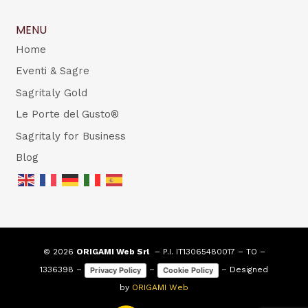
MENU
Home
Eventi & Sagre
Sagritaly Gold
Le Porte del Gusto®
Sagritaly for Business
Blog
© 2026
ORIGAMI Web Srl
– P.I. IT13065480017 – TO –
1336398 –
–
– Designed
Privacy Policy
Cookie Policy
by
ORIGAMI Web