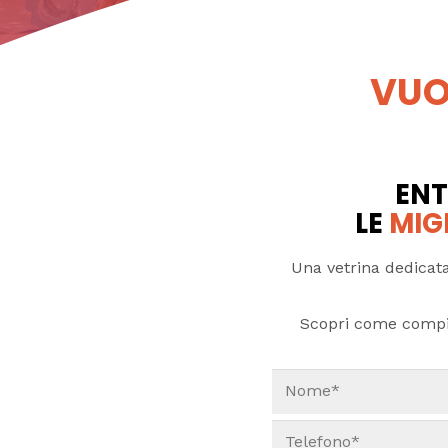
VUO
ENT
LE
MIG
Una vetrina dedicata
Scopri come compi