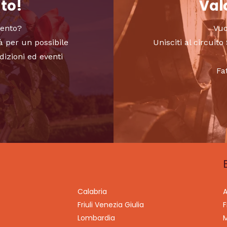
nto!
Valo
vento?
Vuo
à per un possibile
Unisciti al circui
dizioni ed eventi
Fa
Calabria
A
Friuli Venezia Giulia
F
Lombardia
M