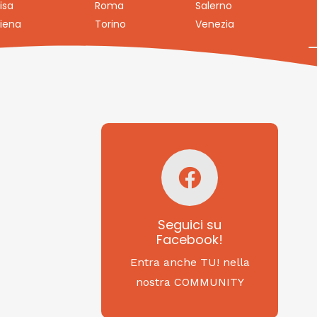
isa
Roma
Salerno
iena
Torino
Venezia
Seguici su
Facebook!
SAGRITALY
Seguici su
Facebook!
Feste, cibi e tradizioni
da Nord a Sud...
Entra anche TU! nella
nostra COMMUNITY