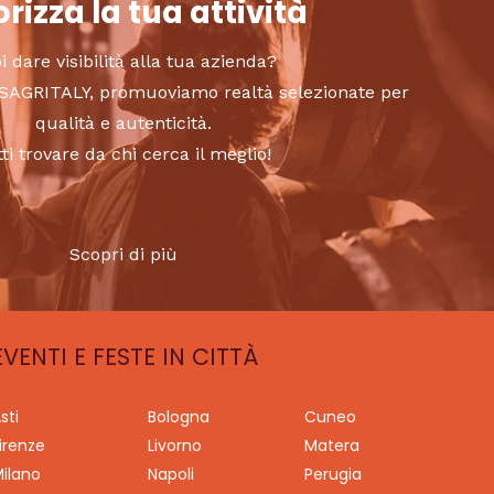
rizza la tua attività
i dare visibilità alla tua azienda?
to SAGRITALY, promuoviamo realtà selezionate per
qualità e autenticità.
tti trovare da chi cerca il meglio!
Scopri di più
EVENTI E FESTE IN CITTÀ
sti
Bologna
Cuneo
irenze
Livorno
Matera
ilano
Napoli
Perugia