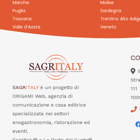
Marche
Molise
Puglia
Sardegna
Toscana
Trentino Alto Adig
Valle d’Aosta
Veneto
CO
Str
SAGR
ITALY
è un progetto di
111
ORIGAMI Web, agenzia di
100
comunicazione e casa editrice
specializzata nei settori
enogastronomia, ristorazione ed
eventi.
Sagritaly® e Le Porte del Gusto®