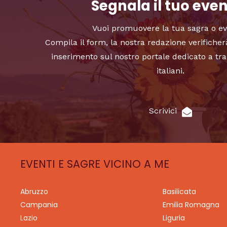
Segnala il tuo eve
Vuoi promuovere la tua sagra o e
Compila il form, la nostra redazione verificher
inserimento sul nostro portale dedicato a tra
italiani.
Scrivici
EVENTI E SAGRE VICINO A ME
Abruzzo
Basilicata
Campania
Emilia Romagna
Lazio
Liguria