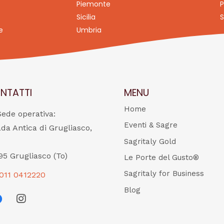
Piemonte
P
Sicilia
S
e
Umbria
NTATTI
MENU
Home
Sede operativa:
Eventi & Sagre
ada Antica di Grugliasco,
Sagritaly Gold
95 Grugliasco (To)
Le Porte del Gusto®
Sagritaly for Business
011 0412220
Blog