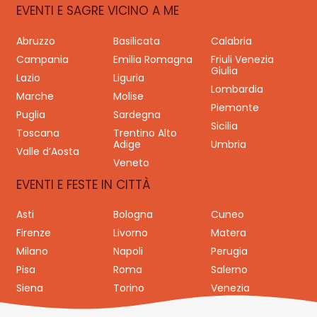
EVENTI E SAGRE VICINO A ME
Abruzzo
Basilicata
Calabria
Campania
Emilia Romagna
Friuli Venezia
Giulia
Lazio
Liguria
Lombardia
Marche
Molise
Piemonte
Puglia
Sardegna
Sicilia
Toscana
Trentino Alto
Adige
Umbria
Valle d’Aosta
Veneto
EVENTI E FESTE IN CITTÀ
Asti
Bologna
Cuneo
Firenze
Livorno
Matera
Milano
Napoli
Perugia
Pisa
Roma
Salerno
Siena
Torino
Venezia