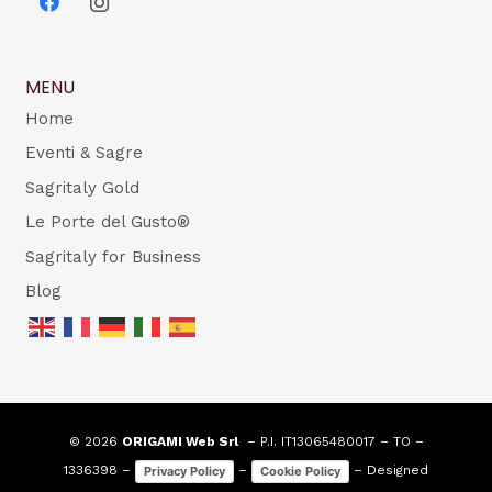
MENU
Home
Eventi & Sagre
Sagritaly Gold
Le Porte del Gusto®
Sagritaly for Business
Blog
© 2026
ORIGAMI Web Srl
– P.I. IT13065480017 – TO –
1336398 –
–
– Designed
Privacy Policy
Cookie Policy