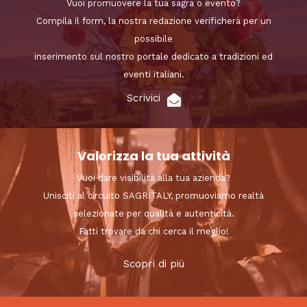
Vuoi promuovere la tua sagra o evento?
Compila il form, la nostra redazione verificherà per un
possibile
inserimento sul nostro portale dedicato a tradizioni ed
eventi italiani.
Scrivici
Valorizza la tua attività
Vuoi dare visibilità alla tua azienda?
Unisciti al circuito SAGRITALY, promuoviamo realtà
selezionate per qualità e autenticità.
Fatti trovare da chi cerca il meglio!
Scopri di più