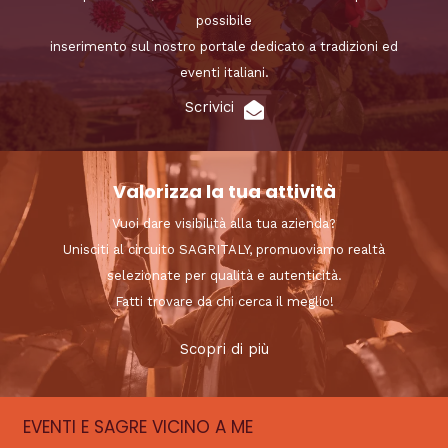
possibile
inserimento sul nostro portale dedicato a tradizioni ed
eventi italiani.
Scrivici
Valorizza la tua attività
Vuoi dare visibilità alla tua azienda?
Unisciti al circuito SAGRITALY, promuoviamo realtà
selezionate per qualità e autenticità.
Fatti trovare da chi cerca il meglio!
Scopri di più
EVENTI E SAGRE VICINO A ME