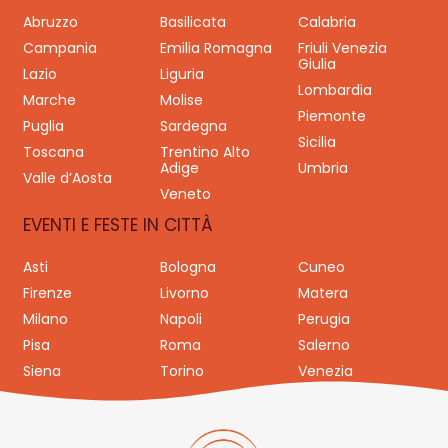
Abruzzo
Basilicata
Calabria
Campania
Emilia Romagna
Friuli Venezia
Giulia
Lazio
Liguria
Lombardia
Marche
Molise
Piemonte
Puglia
Sardegna
Sicilia
Toscana
Trentino Alto
Adige
Umbria
Valle d’Aosta
Veneto
EVENTI E FESTE IN CITTÀ
Asti
Bologna
Cuneo
Firenze
Livorno
Matera
Milano
Napoli
Perugia
Pisa
Roma
Salerno
Siena
Torino
Venezia