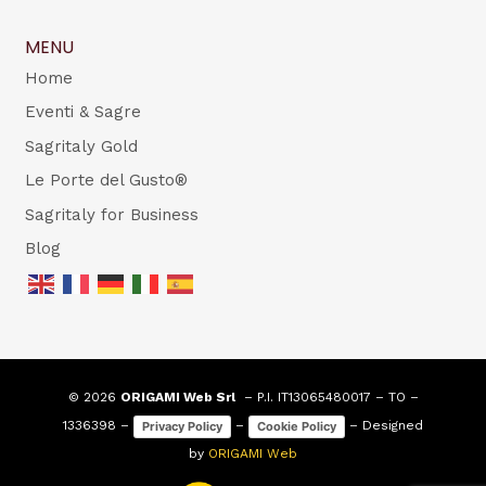
MENU
Home
Eventi & Sagre
Sagritaly Gold
Le Porte del Gusto®
Sagritaly for Business
Blog
© 2026
ORIGAMI Web Srl
– P.I. IT13065480017 – TO –
1336398 –
–
– Designed
Privacy Policy
Cookie Policy
by
ORIGAMI Web