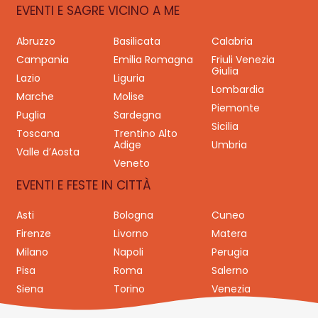
EVENTI E SAGRE VICINO A ME
Abruzzo
Basilicata
Calabria
Campania
Emilia Romagna
Friuli Venezia
Giulia
Lazio
Liguria
Lombardia
Marche
Molise
Piemonte
Puglia
Sardegna
Sicilia
Toscana
Trentino Alto
Adige
Umbria
Valle d’Aosta
Veneto
EVENTI E FESTE IN CITTÀ
Asti
Bologna
Cuneo
Firenze
Livorno
Matera
Milano
Napoli
Perugia
Pisa
Roma
Salerno
Siena
Torino
Venezia