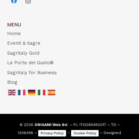
MENU
Home
Eventi & Sagre
Sagritaly Gold
Le Porte del Gusto®
Sagritaly for Business
Blog
© 2026
ORIGAMI Web Srl
– P.I. IT13065480017 – TO –
1336398 –
–
– Designed
Privacy Policy
Cookie Policy