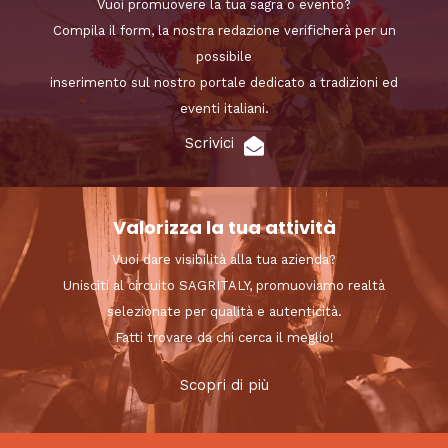
Vuoi promuovere la tua sagra o evento?
Compila il form, la nostra redazione verificherà per un
possibile
inserimento sul nostro portale dedicato a tradizioni ed
eventi italiani.
Scrivici
Valorizza la tua attività
Vuoi dare visibilità alla tua azienda?
Unisciti al circuito SAGRITALY, promuoviamo realtà
selezionate per qualità e autenticità.
Fatti trovare da chi cerca il meglio!
Scopri di più