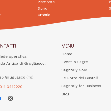
Piemonte
P
Sicilia
S
e
Umbria
NTATTI
MENU
Home
Sede operativa:
Eventi & Sagre
ada Antica di Grugliasco,
Sagritaly Gold
95 Grugliasco (To)
Le Porte del Gusto®
Sagritaly for Business
011 0412220
Blog