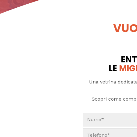
VUO
ENT
LE
MIG
Una vetrina dedicata
Scopri come compi