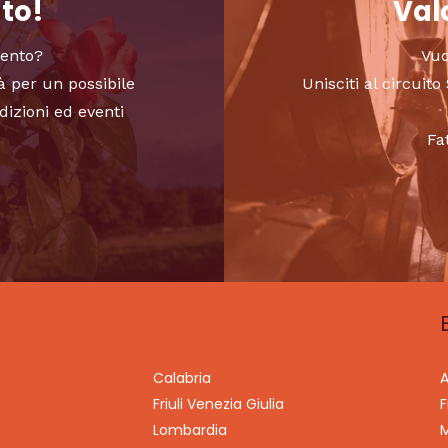
nto!
Valo
vento?
Vuo
à per un possibile
Unisciti al circui
dizioni ed eventi
Fa
Calabria
A
Friuli Venezia Giulia
F
Lombardia
M