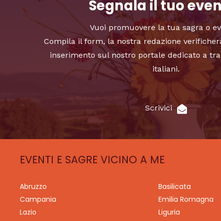
Segnala il tuo eve
Vuoi promuovere la tua sagra o e
Compila il form, la nostra redazione verificher
inserimento sul nostro portale dedicato a tra
italiani.
Scrivici
EVENTI E SAGRE VICINO A ME
Abruzzo
Basilicata
Campania
Emilia Romagna
Lazio
Liguria