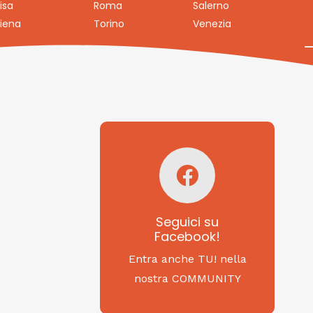
isa
Roma
Salerno
iena
Torino
Venezia
Seguici su
Facebook!
SAGRITALY
Seguici su
Facebook!
Feste, cibi e tradizioni
da Nord a Sud...
Entra anche TU! nella
nostra COMMUNITY