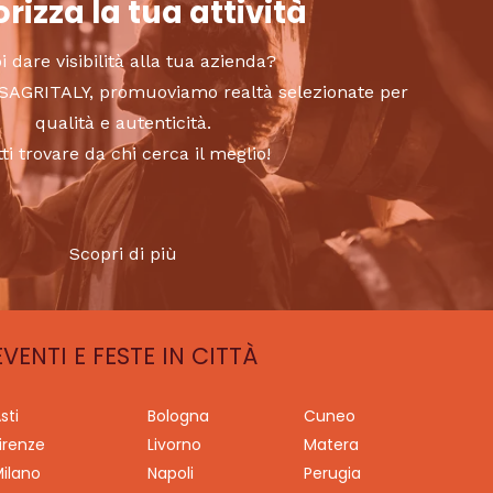
rizza la tua attività
i dare visibilità alla tua azienda?
to SAGRITALY, promuoviamo realtà selezionate per
qualità e autenticità.
tti trovare da chi cerca il meglio!
Scopri di più
EVENTI E FESTE IN CITTÀ
sti
Bologna
Cuneo
irenze
Livorno
Matera
ilano
Napoli
Perugia