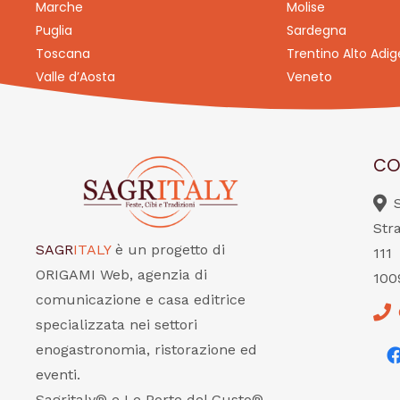
Marche
Molise
Puglia
Sardegna
Toscana
Trentino Alto Adig
Valle d’Aosta
Veneto
CO
Str
SAGR
ITALY
è un progetto di
111
ORIGAMI Web, agenzia di
100
comunicazione e casa editrice
specializzata nei settori
enogastronomia, ristorazione ed
eventi.
Sagritaly® e Le Porte del Gusto®