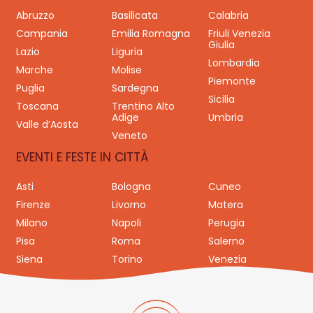
Abruzzo
Basilicata
Calabria
Campania
Emilia Romagna
Friuli Venezia
Giulia
Lazio
Liguria
Lombardia
Marche
Molise
Piemonte
Puglia
Sardegna
Sicilia
Toscana
Trentino Alto
Adige
Umbria
Valle d’Aosta
Veneto
EVENTI E FESTE IN CITTÀ
Asti
Bologna
Cuneo
Firenze
Livorno
Matera
Milano
Napoli
Perugia
Pisa
Roma
Salerno
Siena
Torino
Venezia