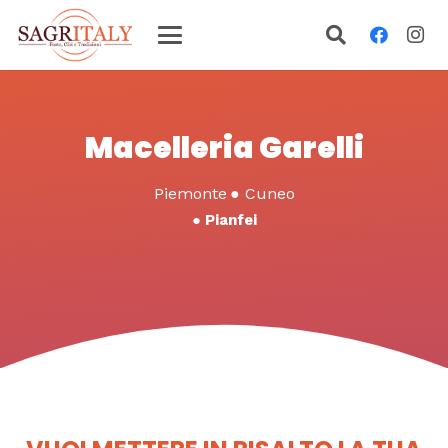
Macelleria Garelli
Piemonte
●
Cuneo
●
Pianfei