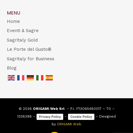
MENU
Home
Eventi & Sagre
Sagritaly Gold
Le Porte del Gusto®
Sagritaly for Business
Blog
© 2026
ORIGAMI Web Srl
– P.I. IT13065480017 – TO –
1336398 –
–
– Designed
Privacy Policy
Cookie Policy
by
ORIGAMI Web