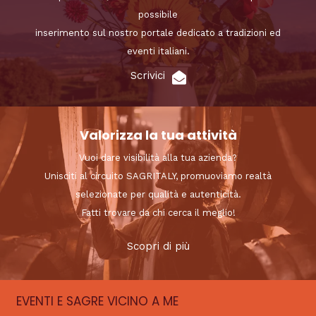
possibile
inserimento sul nostro portale dedicato a tradizioni ed
eventi italiani.
Scrivici
Valorizza la tua attività
Vuoi dare visibilità alla tua azienda?
Unisciti al circuito SAGRITALY, promuoviamo realtà
selezionate per qualità e autenticità.
Fatti trovare da chi cerca il meglio!
Scopri di più
EVENTI E SAGRE VICINO A ME