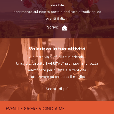
possibile
inserimento sul nostro portale dedicato a tradizioni ed
eventi italiani.
Scrivici
Valorizza la tua attività
Vuoi dare visibilità alla tua azienda?
Unisciti al circuito SAGRITALY, promuoviamo realtà
selezionate per qualità e autenticità.
Fatti trovare da chi cerca il meglio!
Scopri di più
EVENTI E SAGRE VICINO A ME