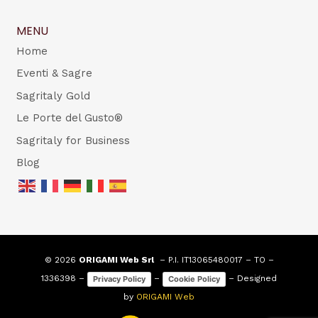
MENU
Home
Eventi & Sagre
Sagritaly Gold
Le Porte del Gusto®
Sagritaly for Business
Blog
© 2026
ORIGAMI Web Srl
– P.I. IT13065480017 – TO –
1336398 –
–
– Designed
Privacy Policy
Cookie Policy
by
ORIGAMI Web