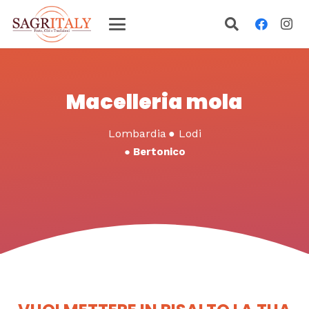
Macelleria mola
Lombardia
●
Lodi
●
Bertonico