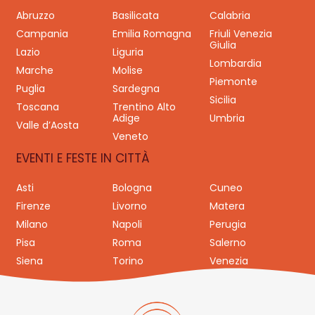
Abruzzo
Basilicata
Calabria
Campania
Emilia Romagna
Friuli Venezia
Giulia
Lazio
Liguria
Lombardia
Marche
Molise
Piemonte
Puglia
Sardegna
Sicilia
Toscana
Trentino Alto
Adige
Umbria
Valle d’Aosta
Veneto
EVENTI E FESTE IN CITTÀ
Asti
Bologna
Cuneo
Firenze
Livorno
Matera
Milano
Napoli
Perugia
Pisa
Roma
Salerno
Siena
Torino
Venezia