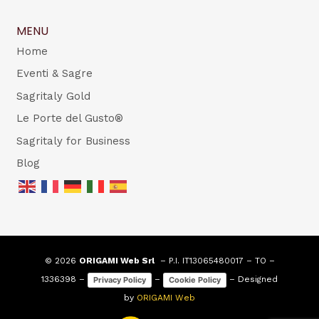
MENU
Home
Eventi & Sagre
Sagritaly Gold
Le Porte del Gusto®
Sagritaly for Business
Blog
© 2026
ORIGAMI Web Srl
– P.I. IT13065480017 – TO –
1336398 –
–
– Designed
Privacy Policy
Cookie Policy
by
ORIGAMI Web