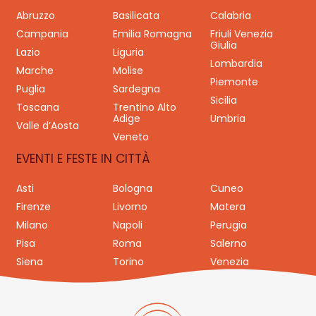
Abruzzo
Basilicata
Calabria
Campania
Emilia Romagna
Friuli Venezia
Giulia
Lazio
Liguria
Lombardia
Marche
Molise
Piemonte
Puglia
Sardegna
Sicilia
Toscana
Trentino Alto
Adige
Umbria
Valle d’Aosta
Veneto
EVENTI E FESTE IN CITTÀ
Asti
Bologna
Cuneo
Firenze
Livorno
Matera
Milano
Napoli
Perugia
Pisa
Roma
Salerno
Siena
Torino
Venezia