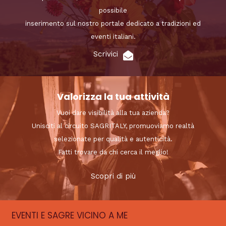
possibile
inserimento sul nostro portale dedicato a tradizioni ed
eventi italiani.
Scrivici
Valorizza la tua attività
Vuoi dare visibilità alla tua azienda?
Unisciti al circuito SAGRITALY, promuoviamo realtà
selezionate per qualità e autenticità.
Fatti trovare da chi cerca il meglio!
Scopri di più
EVENTI E SAGRE VICINO A ME