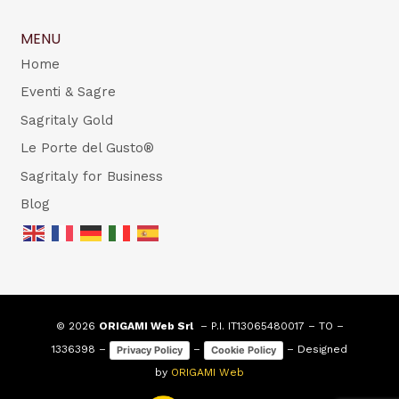
MENU
Home
Eventi & Sagre
Sagritaly Gold
Le Porte del Gusto®
Sagritaly for Business
Blog
© 2026
ORIGAMI Web Srl
– P.I. IT13065480017 – TO –
1336398 –
–
– Designed
Privacy Policy
Cookie Policy
by
ORIGAMI Web