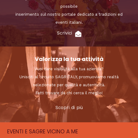
possibile
inserimento sul nostro portale dedicato a tradizioni ed
eventi italiani.
Scrivici
Valorizza la tua attività
Vuoi dare visibilità alla tua azienda?
Unisciti al circuito SAGRITALY, promuoviamo realtà
selezionate per qualità e autenticità.
Fatti trovare da chi cerca il meglio!
Scopri di più
EVENTI E SAGRE VICINO A ME