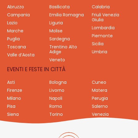
Abruzzo
Basilicata
Calabria
Campania
Emilia Romagna
Friuli Venezia
Giulia
Lazio
Liguria
Lombardia
Marche
Molise
Piemonte
Puglia
Sardegna
Sicilia
Toscana
Trentino Alto
Adige
Umbria
Valle d’Aosta
Veneto
EVENTI E FESTE IN CITTÀ
Asti
Bologna
Cuneo
Firenze
Livorno
Matera
Milano
Napoli
Perugia
Pisa
Roma
Salerno
Siena
Torino
Venezia