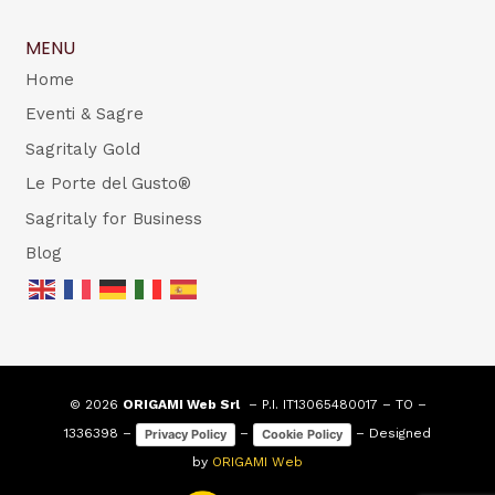
MENU
Home
Eventi & Sagre
Sagritaly Gold
Le Porte del Gusto®
Sagritaly for Business
Blog
© 2026
ORIGAMI Web Srl
– P.I. IT13065480017 – TO –
1336398 –
–
– Designed
Privacy Policy
Cookie Policy
by
ORIGAMI Web