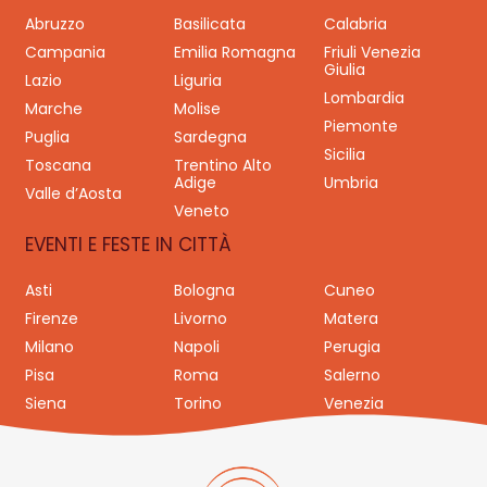
Abruzzo
Basilicata
Calabria
Campania
Emilia Romagna
Friuli Venezia
Giulia
Lazio
Liguria
Lombardia
Marche
Molise
Piemonte
Puglia
Sardegna
Sicilia
Toscana
Trentino Alto
Adige
Umbria
Valle d’Aosta
Veneto
EVENTI E FESTE IN CITTÀ
Asti
Bologna
Cuneo
Firenze
Livorno
Matera
Milano
Napoli
Perugia
Pisa
Roma
Salerno
Siena
Torino
Venezia