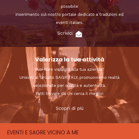
possibile
inserimento sul nostro portale dedicato a tradizioni ed
eventi italiani.
Scrivici
Valorizza la tua attività
Vuoi dare visibilità alla tua azienda?
Unisciti al circuito SAGRITALY, promuoviamo realtà
selezionate per qualità e autenticità.
Fatti trovare da chi cerca il meglio!
Scopri di più
EVENTI E SAGRE VICINO A ME