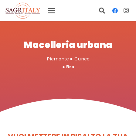
Macelleria urbana
Piemonte
●
Cuneo
●
Bra