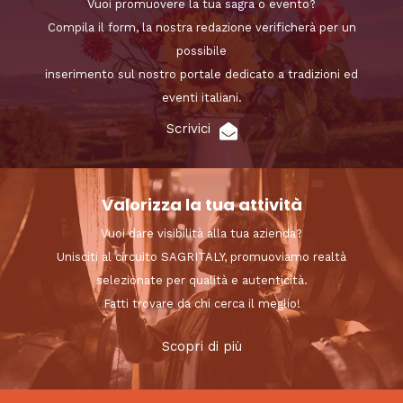
Vuoi promuovere la tua sagra o evento?
Compila il form, la nostra redazione verificherà per un
possibile
inserimento sul nostro portale dedicato a tradizioni ed
eventi italiani.
Scrivici
Valorizza la tua attività
Vuoi dare visibilità alla tua azienda?
Unisciti al circuito SAGRITALY, promuoviamo realtà
selezionate per qualità e autenticità.
Fatti trovare da chi cerca il meglio!
Scopri di più