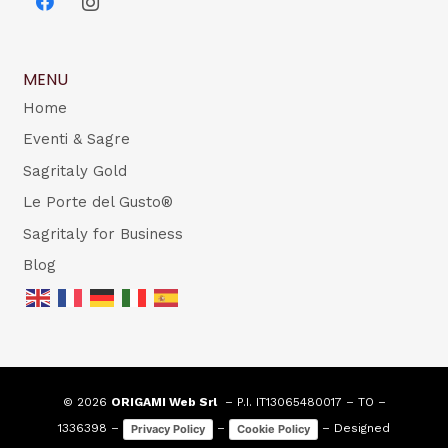
MENU
Home
Eventi & Sagre
Sagritaly Gold
Le Porte del Gusto®
Sagritaly for Business
Blog
© 2026
ORIGAMI Web Srl
– P.I. IT13065480017 – TO –
1336398 –
–
– Designed
Privacy Policy
Cookie Policy