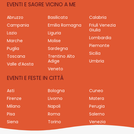
EVENTI E SAGRE VICINO A ME
Abruzzo
Basilicata
Calabria
Campania
Emilia Romagna
Friuli Venezia
Giulia
Lazio
Liguria
Lombardia
Marche
Molise
Piemonte
Puglia
Sardegna
Sicilia
Toscana
Trentino Alto
Adige
Umbria
Valle d’Aosta
Veneto
EVENTI E FESTE IN CITTÀ
Asti
Bologna
Cuneo
Firenze
Livorno
Matera
Milano
Napoli
Perugia
Pisa
Roma
Salerno
Siena
Torino
Venezia