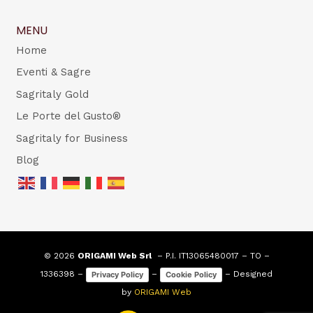
MENU
Home
Eventi & Sagre
Sagritaly Gold
Le Porte del Gusto®
Sagritaly for Business
Blog
© 2026
ORIGAMI Web Srl
– P.I. IT13065480017 – TO –
1336398 –
–
– Designed
Privacy Policy
Cookie Policy
by
ORIGAMI Web