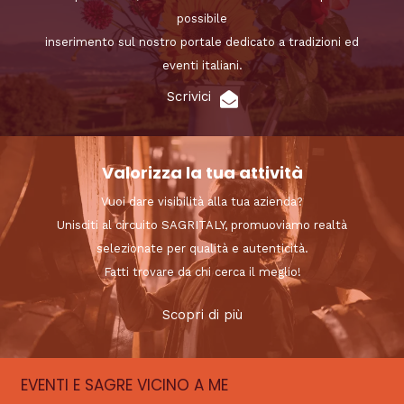
possibile
inserimento sul nostro portale dedicato a tradizioni ed
eventi italiani.
Scrivici
Valorizza la tua attività
Vuoi dare visibilità alla tua azienda?
Unisciti al circuito SAGRITALY, promuoviamo realtà
selezionate per qualità e autenticità.
Fatti trovare da chi cerca il meglio!
Scopri di più
EVENTI E SAGRE VICINO A ME