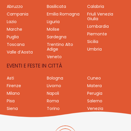
Abruzzo
Basilicata
Calabria
Campania
Emilia Romagna
Friuli Venezia
Giulia
Lazio
Liguria
Lombardia
Marche
Molise
Piemonte
Puglia
Sardegna
Sicilia
Toscana
Trentino Alto
Adige
Umbria
Valle d’Aosta
Veneto
EVENTI E FESTE IN CITTÀ
Asti
Bologna
Cuneo
Firenze
Livorno
Matera
Milano
Napoli
Perugia
Pisa
Roma
Salerno
Siena
Torino
Venezia