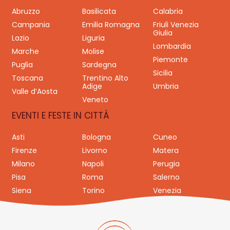
Abruzzo
Basilicata
Calabria
Campania
Emilia Romagna
Friuli Venezia
Giulia
Lazio
Liguria
Lombardia
Marche
Molise
Piemonte
Puglia
Sardegna
Sicilia
Toscana
Trentino Alto
Adige
Umbria
Valle d’Aosta
Veneto
EVENTI E FESTE IN CITTÀ
Asti
Bologna
Cuneo
Firenze
Livorno
Matera
Milano
Napoli
Perugia
Pisa
Roma
Salerno
Siena
Torino
Venezia