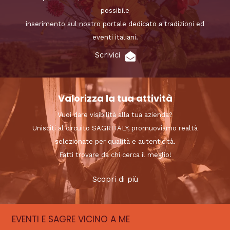
possibile
inserimento sul nostro portale dedicato a tradizioni ed
eventi italiani.
Scrivici
Valorizza la tua attività
Vuoi dare visibilità alla tua azienda?
Unisciti al circuito SAGRITALY, promuoviamo realtà
selezionate per qualità e autenticità.
Fatti trovare da chi cerca il meglio!
Scopri di più
EVENTI E SAGRE VICINO A ME