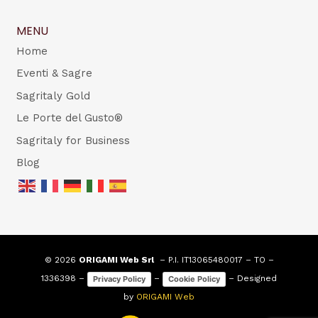
MENU
Home
Eventi & Sagre
Sagritaly Gold
Le Porte del Gusto®
Sagritaly for Business
Blog
© 2026
ORIGAMI Web Srl
– P.I. IT13065480017 – TO –
1336398 –
–
– Designed
Privacy Policy
Cookie Policy
by
ORIGAMI Web