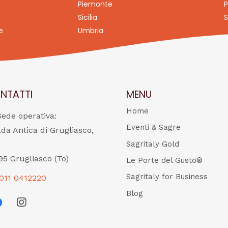
Piemonte
P
Sicilia
S
e
Umbria
NTATTI
MENU
Home
Sede operativa:
Eventi & Sagre
ada Antica di Grugliasco,
Sagritaly Gold
95 Grugliasco (To)
Le Porte del Gusto®
Sagritaly for Business
011 0412220
Blog