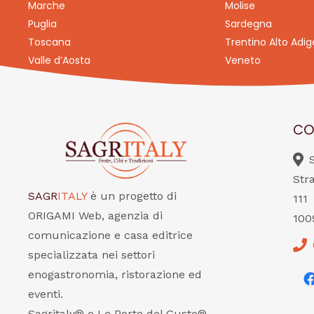
Marche
Molise
Puglia
Sardegna
Toscana
Trentino Alto Adig
Valle d’Aosta
Veneto
CO
Str
SAGR
ITALY
è un progetto di
111
ORIGAMI Web, agenzia di
100
comunicazione e casa editrice
specializzata nei settori
enogastronomia, ristorazione ed
eventi.
Sagritaly® e Le Porte del Gusto®