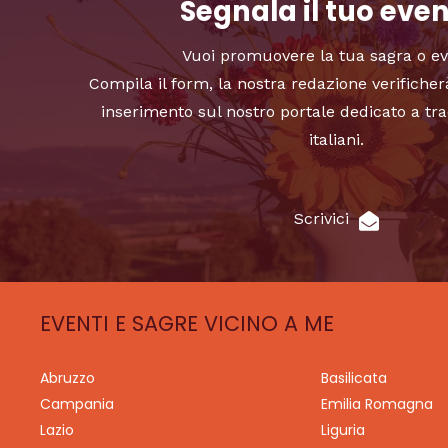
Segnala il tuo eve
Vuoi promuovere la tua sagra o e
Compila il form, la nostra redazione verificher
inserimento sul nostro portale dedicato a tra
italiani.
Scrivici
EVENTI E SAGRE VICINO A ME
Abruzzo
Basilicata
Campania
Emilia Romagna
Lazio
Liguria