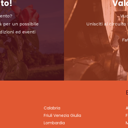
nto!
Valo
vento?
Vuo
à per un possibile
Unisciti al circui
dizioni ed eventi
Fa
Calabria
A
Friuli Venezia Giulia
F
Lombardia
M