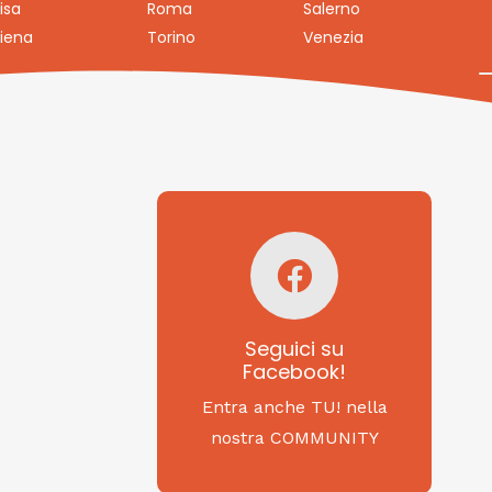
isa
Roma
Salerno
iena
Torino
Venezia
Seguici su
Facebook!
SAGRITALY
Seguici su
Facebook!
Feste, cibi e tradizioni
da Nord a Sud...
Entra anche TU! nella
nostra COMMUNITY