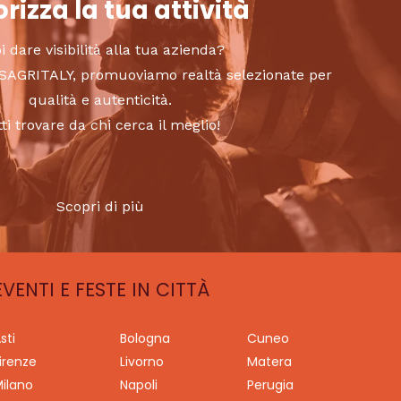
rizza la tua attività
i dare visibilità alla tua azienda?
to SAGRITALY, promuoviamo realtà selezionate per
qualità e autenticità.
tti trovare da chi cerca il meglio!
Scopri di più
EVENTI E FESTE IN CITTÀ
sti
Bologna
Cuneo
irenze
Livorno
Matera
ilano
Napoli
Perugia