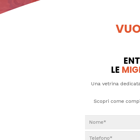
VUO
ENT
LE
MIG
Una vetrina dedicata
Scopri come compi