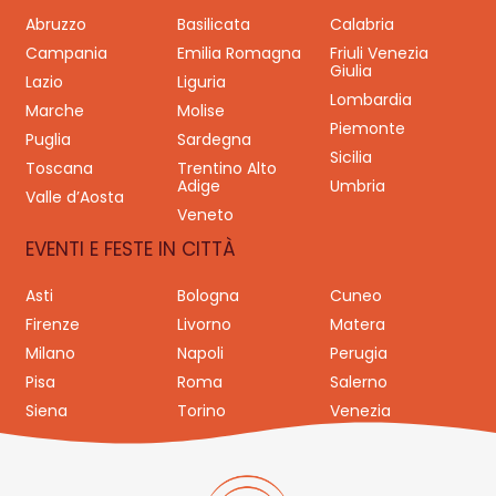
Abruzzo
Basilicata
Calabria
Campania
Emilia Romagna
Friuli Venezia
Giulia
Lazio
Liguria
Lombardia
Marche
Molise
Piemonte
Puglia
Sardegna
Sicilia
Toscana
Trentino Alto
Adige
Umbria
Valle d’Aosta
Veneto
EVENTI E FESTE IN CITTÀ
Asti
Bologna
Cuneo
Firenze
Livorno
Matera
Milano
Napoli
Perugia
Pisa
Roma
Salerno
Siena
Torino
Venezia