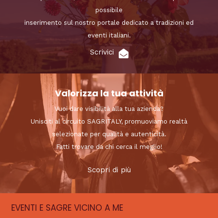
possibile
inserimento sul nostro portale dedicato a tradizioni ed
eventi italiani.
Scrivici
Valorizza la tua attività
Vuoi dare visibilità alla tua azienda?
Unisciti al circuito SAGRITALY, promuoviamo realtà
selezionate per qualità e autenticità.
Fatti trovare da chi cerca il meglio!
Scopri di più
EVENTI E SAGRE VICINO A ME