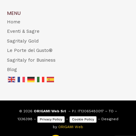
MENU
Home
Eventi & Sagre
Sagritaly Gold
Le Porte del Gusto®
Sagritaly for Business
Blog
© 2026
ORIGAMI Web Srl
– P.I. IT13065480017 – TO –
1336398 –
–
– Designed
Privacy Policy
Cookie Policy
by
ORIGAMI Web