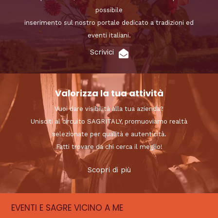
possibile
inserimento sul nostro portale dedicato a tradizioni ed
eventi italiani.
Scrivici
Valorizza la tua attività
Vuoi dare visibilità alla tua azienda?
Unisciti al circuito SAGRITALY, promuoviamo realtà
selezionate per qualità e autenticità.
Fatti trovare da chi cerca il meglio!
Scopri di più
EVENTI E SAGRE VICINO A ME