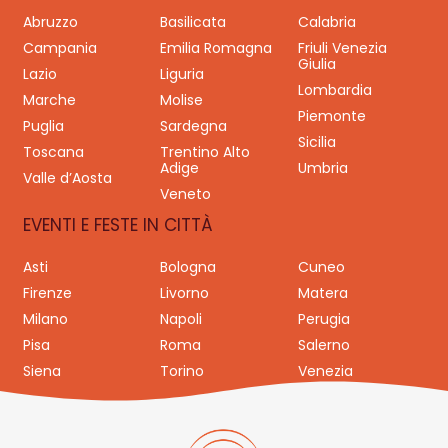
Abruzzo
Basilicata
Calabria
Campania
Emilia Romagna
Friuli Venezia
Giulia
Lazio
Liguria
Lombardia
Marche
Molise
Piemonte
Puglia
Sardegna
Sicilia
Toscana
Trentino Alto
Adige
Umbria
Valle d’Aosta
Veneto
EVENTI E FESTE IN CITTÀ
Asti
Bologna
Cuneo
Firenze
Livorno
Matera
Milano
Napoli
Perugia
Pisa
Roma
Salerno
Siena
Torino
Venezia