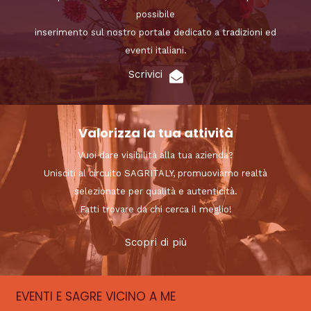
possibile
inserimento sul nostro portale dedicato a tradizioni ed
eventi italiani.
Scrivici
Valorizza la tua attività
Vuoi dare visibilità alla tua azienda?
Unisciti al circuito SAGRITALY, promuoviamo realtà
selezionate per qualità e autenticità.
Fatti trovare da chi cerca il meglio!
Scopri di più
EVENTI E SAGRE VICINO A ME