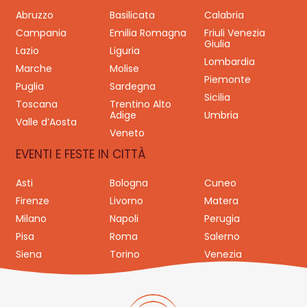
Abruzzo
Basilicata
Calabria
Campania
Emilia Romagna
Friuli Venezia
Giulia
Lazio
Liguria
Lombardia
Marche
Molise
Piemonte
Puglia
Sardegna
Sicilia
Toscana
Trentino Alto
Adige
Umbria
Valle d’Aosta
Veneto
EVENTI E FESTE IN CITTÀ
Asti
Bologna
Cuneo
Firenze
Livorno
Matera
Milano
Napoli
Perugia
Pisa
Roma
Salerno
Siena
Torino
Venezia