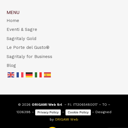
MENU
Home
Eventi & Sagre
Sagritaly Gold
Le Porte del Gusto®
Sagritaly for Business
Blog
© 2026
ORIGAMI Web Srl
– P.I. IT13065480017 – TO –
1336398 –
–
– Designed
Privacy Policy
Cookie Policy
by
ORIGAMI Web