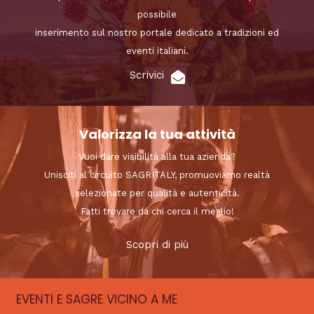
possibile
inserimento sul nostro portale dedicato a tradizioni ed
eventi italiani.
Scrivici
Valorizza la tua attività
Vuoi dare visibilità alla tua azienda?
Unisciti al circuito SAGRITALY, promuoviamo realtà
selezionate per qualità e autenticità.
Fatti trovare da chi cerca il meglio!
Scopri di più
EVENTI E SAGRE VICINO A ME