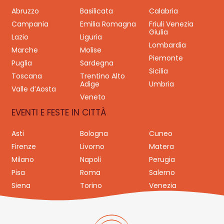
Abruzzo
Basilicata
Calabria
Campania
Emilia Romagna
Friuli Venezia
Giulia
Lazio
Liguria
Lombardia
Marche
Molise
Piemonte
Puglia
Sardegna
Sicilia
Toscana
Trentino Alto
Adige
Umbria
Valle d’Aosta
Veneto
EVENTI E FESTE IN CITTÀ
Asti
Bologna
Cuneo
Firenze
Livorno
Matera
Milano
Napoli
Perugia
Pisa
Roma
Salerno
Siena
Torino
Venezia