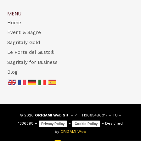
MENU
Home
Eventi & Sagre
Sagritaly Gold
Le Porte del Gusto®
Sagritaly for Business
Blog
© 2026
ORIGAMI Web Srl
– P.I. IT13065480017 – TO –
1336398 –
–
– Designed
Privacy Policy
Cookie Policy
by
ORIGAMI Web