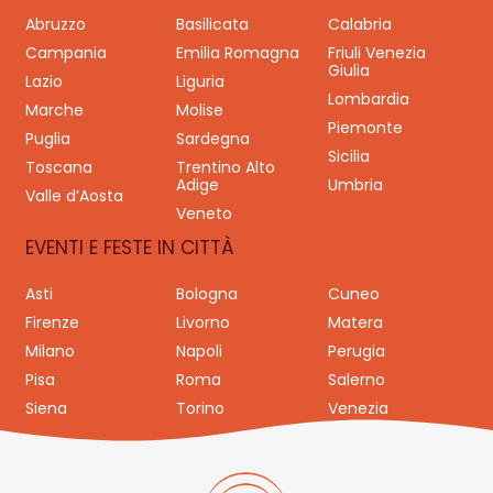
Abruzzo
Basilicata
Calabria
Campania
Emilia Romagna
Friuli Venezia
Giulia
Lazio
Liguria
Lombardia
Marche
Molise
Piemonte
Puglia
Sardegna
Sicilia
Toscana
Trentino Alto
Adige
Umbria
Valle d’Aosta
Veneto
EVENTI E FESTE IN CITTÀ
Asti
Bologna
Cuneo
Firenze
Livorno
Matera
Milano
Napoli
Perugia
Pisa
Roma
Salerno
Siena
Torino
Venezia