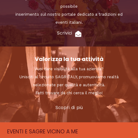
possibile
inserimento sul nostro portale dedicato a tradizioni ed
eventi italiani.
Scrivici
Valorizza la tua attività
Vuoi dare visibilità alla tua azienda?
Unisciti al circuito SAGRITALY, promuoviamo realtà
selezionate per qualità e autenticità.
Fatti trovare da chi cerca il meglio!
Scopri di più
EVENTI E SAGRE VICINO A ME