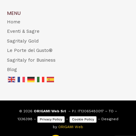
MENU
Home
Eventi & Sagre
Sagritaly Gold
Le Porte del Gusto®
Sagritaly for Business
Blog
© 2026
ORIGAMI Web Srl
– P.I. IT13065480017 – TO –
1336398 –
–
– Designed
Privacy Policy
Cookie Policy
by
ORIGAMI Web